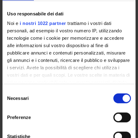
Academic Calendar
Lesson timetable
Uso responsabile dei dati
Degree Programme
Noi e
i nostri 1022 partner
trattiamo i vostri dati
Exam calendar
personali, ad esempio il vostro numero IP, utilizzando
Notices
tecnologie come i cookie per memorizzare e accedere
Thesis and internship proposals
alle informazioni sul vostro dispositivo al fine di
Governing bodies
pubblicare annunci e contenuti personalizzati, misurare
Faculty staff
gli annunci e i contenuti, ricercare il pubblico e sviluppare
i servizi. Avete la possibilità di scegliere chi utilizza i
vostri dati e per quali scopi. Le vostre scelte in materia di
STUDYING
privacy sono applicabili solo su questa proprietà digitale
in cui avete effettuato le vostre scelte. È possibile
COURSES
Selezione
modificare o revocare il proprio consenso in qualsiasi
Necessari
del
PHD PROGRAMMES AND POSTGRADUATE
momento dalla Dichiarazione sui cookie o facendo clic
consenso
TRAINING
sull'icona di attivazione della privacy.
Preferenze
Contacts
Con il tuo consenso, vorremmo anche:
People
raccogliere informazioni sulla tua posizione
Statistiche