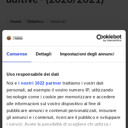
Home
Didattica
Seminari
Non è stato trovato alcun seminario relativo
all'insegnamento Didattica speciale e apprendimento per le
disabilita' sensoriali uditive.
Consenso
Dettagli
Impostazioni degli annunci
In
Uso responsabile dei dati
OFFERTA FORMATIVA
Noi e
i nostri 1022 partner
trattiamo i vostri dati
CORSI DI STUDIO
personali, ad esempio il vostro numero IP, utilizzando
tecnologie come i cookie per memorizzare e accedere
DOTTORATI, MASTER E FORMAZIONE SUPERIORE
alle informazioni sul vostro dispositivo al fine di
pubblicare annunci e contenuti personalizzati, misurare
Contatti
gli annunci e i contenuti, ricercare il pubblico e sviluppare
i servizi. Avete la possibilità di scegliere chi utilizza i
Persone