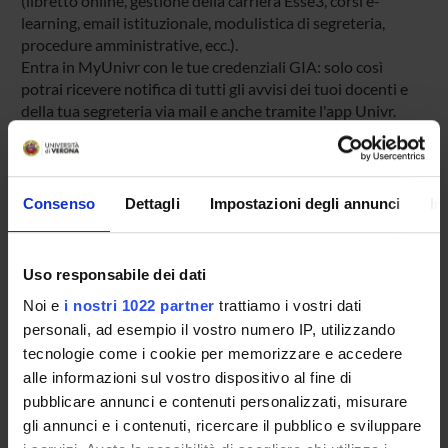
(libretto online, gestione della carriera Esse3, corsi e-
learning, email istituzionale, modulistica di segreteria,
procedure amministrative, ecc.).
Entra in MyUnivr con le tue credenziali GIA: solo così
potrai ricevere notifica di tutti gli avvisi dei tuoi docenti e
della tua segreteria via mail e anche tramite l'app Univr.
MYUNIVR
Consenso
Dettagli
Impostazioni degli annunci
In
Presentazione
Uso responsabile dei dati
Come iscriversi
Noi e
i nostri 1022 partner
trattiamo i vostri dati
Preparati con Univr
personali, ad esempio il vostro numero IP, utilizzando
Conoscenze iniziali - Saperi Minimi (OFA)
tecnologie come i cookie per memorizzare e accedere
Insegnamenti
alle informazioni sul vostro dispositivo al fine di
Calendario didattico
pubblicare annunci e contenuti personalizzati, misurare
Orario lezioni
gli annunci e i contenuti, ricercare il pubblico e sviluppare
Piani didattici