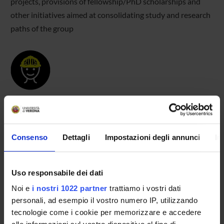
projects, provisions of fellowship/PhD scholarships and
other initiatives aimed at consolidating study and research
paths of the group
MEMBERS
Consenso
Dettagli
Impostazioni degli annunci
In
Roberto Burro
Associate Professor
Giada Vicentini
Uso responsabile dei dati
Research Scholarship Holders
Noi e
i nostri 1022 partner
trattiamo i vostri dati
Daniela Raccanello
personali, ad esempio il vostro numero IP, utilizzando
Associate Professor
tecnologie come i cookie per memorizzare e accedere