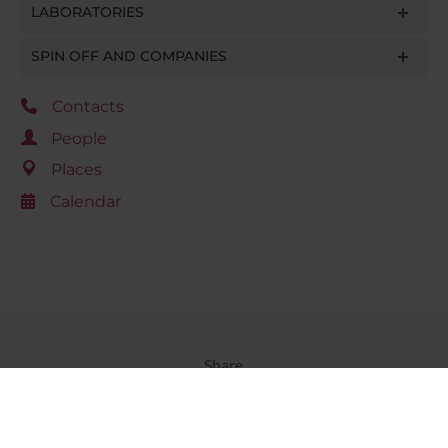
LABORATORIES
SPIN OFF AND COMPANIES
Contacts
People
Places
Calendar
Share