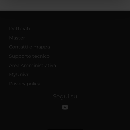
pubblicità e social media, i quali potrebbero combinarle
con altre informazioni che hai fornito loro o che hanno
raccolto dal tuo utilizzo dei loro servizi.
Dottorati
Master
Contatti e mappa
Supporto tecnico
Area Amministrativa
MyUnivr
Privacy policy
Segui su