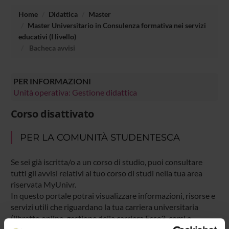
Home
Didattica
Master
Master Universitario in Consulenza formativa nei servizi
educativi (I livello)
Bacheca avvisi
PER INFORMAZIONI
Unità operativa: Gestione didattica
Corso disattivato
PER LA COMUNITÀ STUDENTESCA
Se sei già iscritta/o a un corso di studio, puoi consultare
tutti gli avvisi relativi al tuo corso di studi nella tua area
riservata MyUnivr.
In questo portale potrai visualizzare informazioni, risorse e
servizi utili che riguardano la tua carriera universitaria
(libretto online, gestione della carriera Esse3, corsi e-