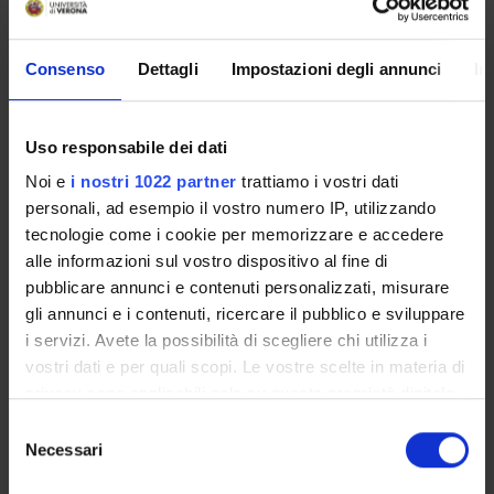
learning, email istituzionale, modulistica di segreteria,
procedure amministrative, ecc.).
Entra in MyUnivr con le tue credenziali GIA: solo così
Consenso
Dettagli
Impostazioni degli annunci
In
potrai ricevere notifica di tutti gli avvisi dei tuoi docenti e
della tua segreteria via mail e anche tramite l'app Univr.
Uso responsabile dei dati
MYUNIVR
Noi e
i nostri 1022 partner
trattiamo i vostri dati
personali, ad esempio il vostro numero IP, utilizzando
tecnologie come i cookie per memorizzare e accedere
Presentazione
alle informazioni sul vostro dispositivo al fine di
Come iscriversi e Requisiti di ammissione
pubblicare annunci e contenuti personalizzati, misurare
Piani didattici
gli annunci e i contenuti, ricercare il pubblico e sviluppare
i servizi. Avete la possibilità di scegliere chi utilizza i
Insegnamenti
vostri dati e per quali scopi. Le vostre scelte in materia di
Bacheca avvisi
privacy sono applicabili solo su questa proprietà digitale
Organi collegiali e di governo
in cui avete effettuato le vostre scelte. È possibile
Selezione
modificare o revocare il proprio consenso in qualsiasi
Necessari
del
OFFERTA FORMATIVA
momento dalla Dichiarazione sui cookie o facendo clic
consenso