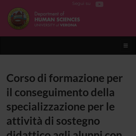
Segui su
Toggl
Corso di formazione per
il conseguimento della
specializzazione per le
attività di sostegno
didattico agli alunni con