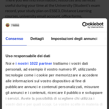
useful during your time at the University (Student’s exam
record, your study plan on ESSE3, Distance Learning
courses, university email account, office forms,
administrative procedures, etc.). You can log into MyUnivr
with your GIA login details: only in this way will you be able
to receive notification of all the notices from your teachers
and your secretariat via email and also via the Univr app.
Consenso
Dettagli
Impostazioni degli annunci
In
MYUNIVR
Uso responsabile dei dati
Noi e
i nostri 1022 partner
trattiamo i vostri dati
personali, ad esempio il vostro numero IP, utilizzando
Overview
tecnologie come i cookie per memorizzare e accedere
Enrolment Policy
alle informazioni sul vostro dispositivo al fine di
Courses
pubblicare annunci e contenuti personalizzati, misurare
Academic Calendar
gli annunci e i contenuti, ricercare il pubblico e sviluppare
Lesson timetable
i servizi. Avete la possibilità di scegliere chi utilizza i
Degree Programme
vostri dati e per quali scopi. Le vostre scelte in materia di