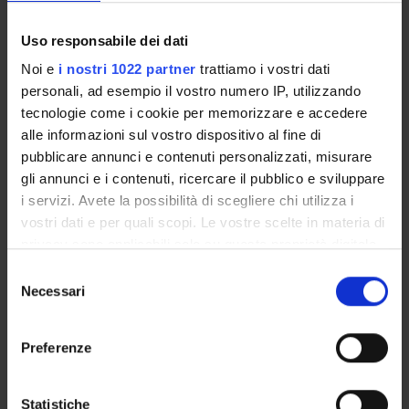
Academic Calendar
Lesson timetable
Uso responsabile dei dati
Degree Programme
Noi e
i nostri 1022 partner
trattiamo i vostri dati
Exam calendar
personali, ad esempio il vostro numero IP, utilizzando
Notices
tecnologie come i cookie per memorizzare e accedere
Thesis and internship proposals
alle informazioni sul vostro dispositivo al fine di
Governing bodies
pubblicare annunci e contenuti personalizzati, misurare
Faculty staff
gli annunci e i contenuti, ricercare il pubblico e sviluppare
i servizi. Avete la possibilità di scegliere chi utilizza i
vostri dati e per quali scopi. Le vostre scelte in materia di
STUDYING
privacy sono applicabili solo su questa proprietà digitale
in cui avete effettuato le vostre scelte. È possibile
COURSES
Selezione
modificare o revocare il proprio consenso in qualsiasi
Necessari
del
PHD PROGRAMMES AND POSTGRADUATE
momento dalla Dichiarazione sui cookie o facendo clic
consenso
TRAINING
sull'icona di attivazione della privacy.
Preferenze
Contacts
Con il tuo consenso, vorremmo anche:
People
raccogliere informazioni sulla tua posizione
Statistiche