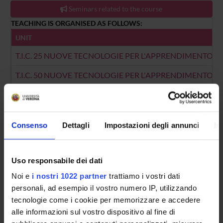
Seminars related to the course
TEACHING IS ORGANISED AS FOLLOWS:
UNIT
T.I.C. 25 NUOVE TECNOLOGIE PER L'APPRENDIMENTO: 
T.I.C. 50 NUOVE TECNOLOGIE PER L'APPRENDIMENTO:
Consenso
Dettagli
Impostazioni degli annunci
In
Overview
Enrolment Policy
Courses
Uso responsabile dei dati
Academic Calendar
Noi e
i nostri 1022 partner
trattiamo i vostri dati
Lesson timetable
personali, ad esempio il vostro numero IP, utilizzando
Degree Programme
tecnologie come i cookie per memorizzare e accedere
Exam calendar
alle informazioni sul vostro dispositivo al fine di
Notices