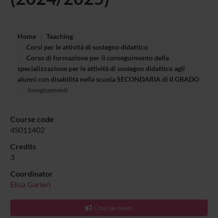
Home
Teaching
Corsi per le attività di sostegno didattico
Corso di formazione per il conseguimento della
specializzazione per le attività di sostegno didattico agli
alunni con disabilità nella scuola SECONDARIA di II GRADO
Insegnamenti
Course code
4S011402
Credits
3
Coordinator
Elisa Garieri
Course news