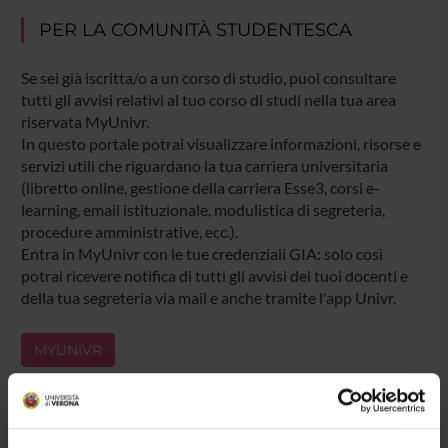
PER LA COMUNITÀ STUDENTESCA
Se sei già iscritta/o a un corso di studio, puoi consultare
tutti gli avvisi relativi al tuo corso di studi nella tua area
riservata MyUnivr.
In questo portale potrai visualizzare informazioni, risorse e
servizi utili che riguardano la tua carriera universitaria
(libretto online, gestione della carriera Esse3, corsi e-
learning, email istituzionale, modulistica di segreteria,
procedure amministrative, ecc.).
Entra in MyUnivr con le tue credenziali GIA: solo così
potrai ricevere notifica di tutti gli avvisi dei tuoi docenti e
della tua segreteria via mail e anche tramite l'app Univr.
MYUNIVR
Presentazione