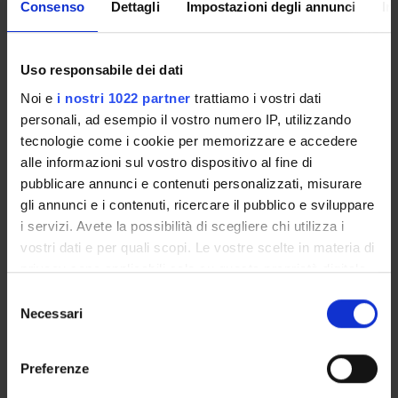
Consenso
Dettagli
Impostazioni degli annunci
In
Come iscriversi
Insegnamenti
Calendario didattico
Uso responsabile dei dati
Orario lezioni
Noi e
i nostri 1022 partner
trattiamo i vostri dati
Piani didattici
personali, ad esempio il vostro numero IP, utilizzando
Calendario esami
tecnologie come i cookie per memorizzare e accedere
Bacheca avvisi
alle informazioni sul vostro dispositivo al fine di
Proposte tesi e stage
pubblicare annunci e contenuti personalizzati, misurare
Organi collegiali e di governo
gli annunci e i contenuti, ricercare il pubblico e sviluppare
Docenti
i servizi. Avete la possibilità di scegliere chi utilizza i
vostri dati e per quali scopi. Le vostre scelte in materia di
privacy sono applicabili solo su questa proprietà digitale
OFFERTA FORMATIVA
in cui avete effettuato le vostre scelte. È possibile
Selezione
modificare o revocare il proprio consenso in qualsiasi
Necessari
del
CORSI DI STUDIO
momento dalla Dichiarazione sui cookie o facendo clic
consenso
sull'icona di attivazione della privacy.
DOTTORATI, MASTER E FORMAZIONE SUPERIORE
Preferenze
Con il tuo consenso, vorremmo anche: