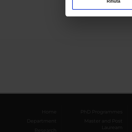
Rifiuta
Loana L
Utilizziamo i cookie per perso
nostro traffico. Condividiamo 
di analisi dei dati web, pubbl
che hanno raccolto dal tuo uti
Home
PhD Programmes
Department
Master and Post
Lauream
Research