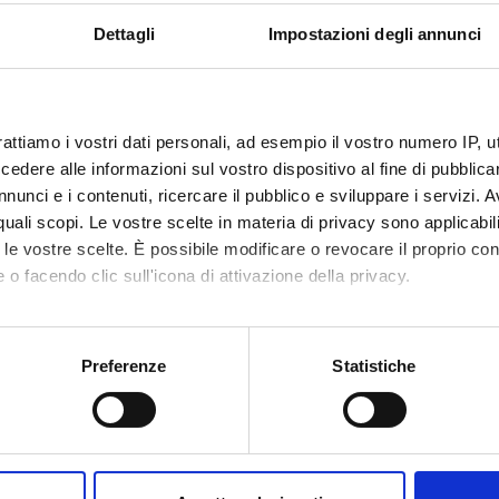
Funds:
assigned and managed by the de
Dettagli
Impostazioni degli annunci
ECT PARTICIPANTS
rattiamo i vostri dati personali, ad esempio il vostro numero IP, 
dere alle informazioni sul vostro dispositivo al fine di pubblica
 Erle
Associate Professor
Antonio
nunci e i contenuti, ricercare il pubblico e sviluppare i servizi. A
r quali scopi. Le vostre scelte in materia di privacy sono applicabi
oretti
PhD student
Lucia Pr
to le vostre scelte. È possibile modificare o revocare il proprio 
 o facendo clic sull'icona di attivazione della privacy.
mo anche:
ABORATORI ESTERNI
oni sulla tua posizione geografica, con un'approssimazione di qu
Preferenze
Statistiche
 Barile
ITIS "Severi" Padova
Beatrice 
spositivo, scansionandolo attivamente alla ricerca di caratteristich
Professore a contratto
aborati i tuoi dati personali e imposta le tue preferenze nella
s
a Segala
Verona Filosofia laurea in
Camilla 
consenso in qualsiasi momento dalla Dichiarazione sui cookie.
filosofia