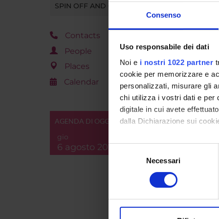
SPIN OFF AND COMPANIES
Consenso
Contacts
Uso responsabile dei dati
People
PROJ
Noi e
i nostri 1022 partner
t
Places
cookie per memorizzare e acce
Giorgio
Calendar
personalizzati, misurare gli an
chi utilizza i vostri dati e pe
Laura M
digitale in cui avete effettua
AGENDA DI OGGI
dalla Dichiarazione sui cookie
gio
Con il tuo consenso, vorrem
6 agosto 2026
COLL
Selezione
raccogliere informazi
Necessari
del
Alberto
Identificare il tuo di
consenso
digitali).
Approfondisci come vengono el
Marilen
modificare o ritirare il tuo 