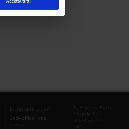
Accetta tutti
l media e per analizzare il
ostri partner che si occupano
azioni che hai fornito loro o
Lungadige Porta
Technical support
Vittoria, 17
Back office Area -
37129 Verona
dbErw
VAT