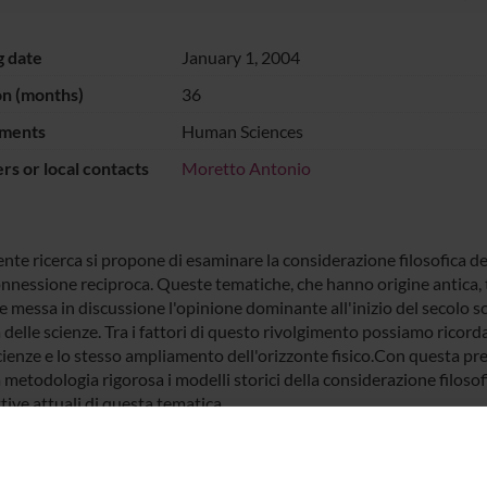
g date
January 1, 2004
on (months)
36
ments
Human Sciences
s or local contacts
Moretto Antonio
ente ricerca si propone di esaminare la considerazione filosofica d
onnessione reciproca. Queste tematiche, che hanno origine antica, t
e messa in discussione l'opinione dominante all'inizio del secolo s
 delle scienze. Tra i fattori di questo rivolgimento possiamo ricord
ienze e lo stesso ampliamento dell'orizzonte fisico.Con questa pr
metodologia rigorosa i modelli storici della considerazione filosofi
ive attuali di questa tematica.
NSORS: