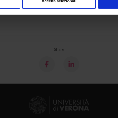
Accetta selezionati
iccioli
di Verona Filosofia
nalizzare contenuti ed annunci, per fornire funzionalità dei socia
dottore in Filosofia
inoltre informazioni sul modo in cui utilizzi il nostro sito con i n
icità e social media, i quali potrebbero combinarle con altre inform
lizzo dei loro servizi.
Share