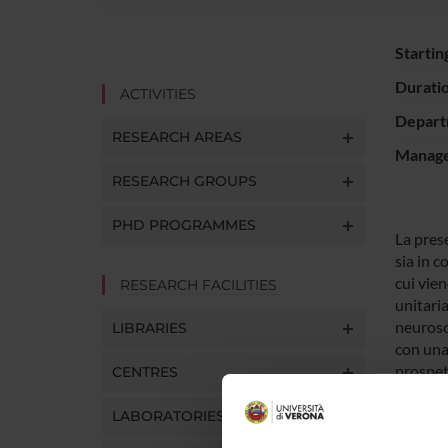
Startin
Durati
ACTIVITIES
Depart
RESEARCH AREAS
Manager
RESEARCH GROUPS
PHD PROGRAMMES
La pres
sia in c
cui vien
RESEARCH FACILITIES
unitaria
neurosc
LIBRARIES
con una 
prospett
CENTRES
LABORATORIES
SPO