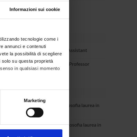
partment
Informazioni sui cookie
utilizzando tecnologie come i
re annunci e contenuti
 Moretto
Teaching Assistant
vete la possibilità di scegliere
li solo su questa proprietà
ocuranti
Assistant Professor
consenso in qualsiasi momento
alche metro,
Marketing
Pirotti
verona filosofia laurea in
e specifiche (impronte
filosofia
ezione dettagli
. Puoi
Delazzari
Verona Filosofia laurea in
filosofia