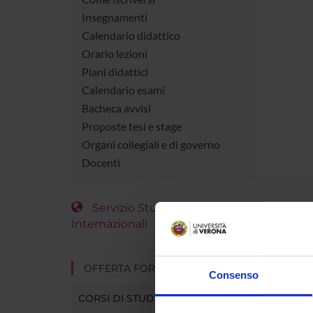
Insegnamenti
Calendario didattico
Orario lezioni
Piani didattici
Calendario esami
Bacheca avvisi
Proposte tesi e stage
Organi collegiali e di governo
Docenti
Servizio Studenti
Internazionali
OFFERTA FORMATIVA
Consenso
CORSI DI STUDIO