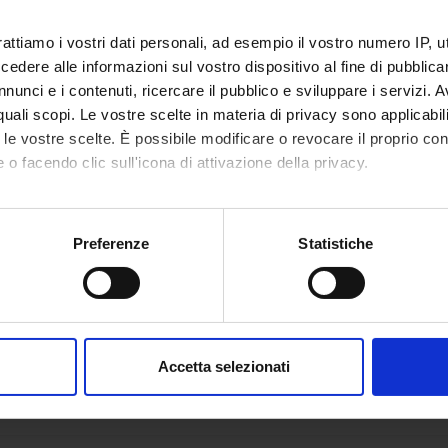
rattiamo i vostri dati personali, ad esempio il vostro numero IP, 
dere alle informazioni sul vostro dispositivo al fine di pubblica
nunci e i contenuti, ricercare il pubblico e sviluppare i servizi. A
r quali scopi. Le vostre scelte in materia di privacy sono applicabi
to le vostre scelte. È possibile modificare o revocare il proprio 
 o facendo clic sull'icona di attivazione della privacy.
mo anche:
oni sulla tua posizione geografica, con un'approssimazione di qu
Preferenze
Statistiche
spositivo, scansionandolo attivamente alla ricerca di caratteristich
aborati i tuoi dati personali e imposta le tue preferenze nella
s
consenso in qualsiasi momento dalla Dichiarazione sui cookie.
Accetta selezionati
nalizzare contenuti ed annunci, per fornire funzionalità dei socia
inoltre informazioni sul modo in cui utilizzi il nostro sito con i n
icità e social media, i quali potrebbero combinarle con altre inform