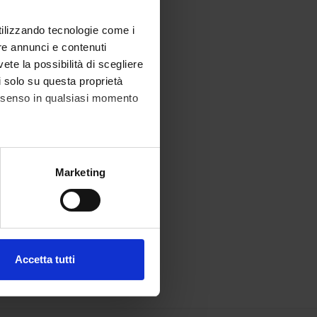
utilizzando tecnologie come i
re annunci e contenuti
vete la possibilità di scegliere
li solo su questa proprietà
consenso in qualsiasi momento
alche metro,
Marketing
e specifiche (impronte
ezione dettagli
. Puoi
Accetta tutti
l media e per analizzare il
ostri partner che si occupano
azioni che hai fornito loro o