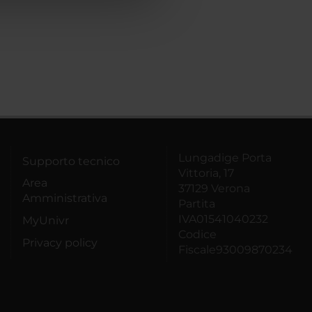
Lungadige Porta
Supporto tecnico
Vittoria, 17
Area
37129 Verona
Amministrativa
Partita
IVA01541040232
MyUnivr
Codice
Privacy policy
Fiscale93009870234