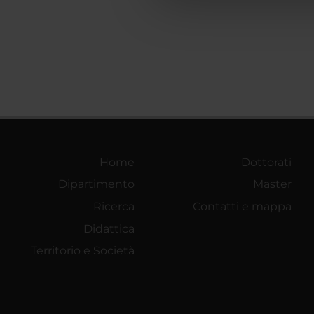
che hanno raccolto dal tuo uti
Home
Dottorati
Dipartimento
Master
Ricerca
Contatti e mappa
Didattica
Territorio e Società