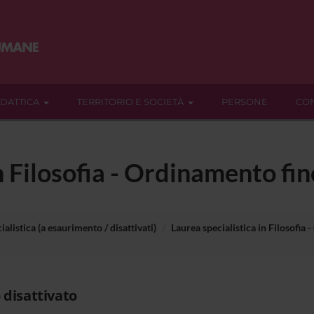
IDATTICA
TERRITORIO E SOCIETÀ
PERSONE
CON
n Filosofia - Ordinamento fi
ialistica (a esaurimento / disattivati)
Laurea specialistica in Filosofia
 disattivato