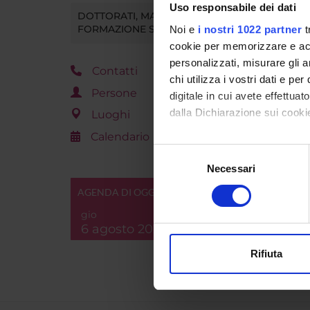
Uso responsabile dei dati
DOTTORATI, MASTER E
FORMAZIONE SUPERIORE
Noi e
i nostri 1022 partner
t
cookie per memorizzare e acce
personalizzati, misurare gli an
Contatti
chi utilizza i vostri dati e pe
Persone
digitale in cui avete effettua
dalla Dichiarazione sui cookie
Luoghi
Calendario
Con il tuo consenso, vorrem
Selezione
raccogliere informazi
Necessari
del
Identificare il tuo di
consenso
AGENDA DI OGGI
digitali).
gio
Approfondisci come vengono el
6 agosto 2026
modificare o ritirare il tuo 
Rifiuta
Utilizziamo i cookie per perso
nostro traffico. Condividiamo 
di analisi dei dati web, pubbl