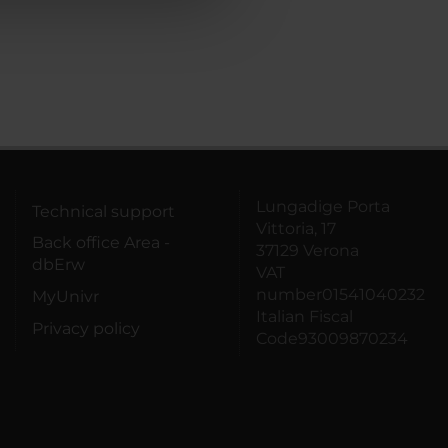
Lungadige Porta
Technical support
Vittoria, 17
Back office Area -
37129 Verona
dbErw
VAT
number01541040232
MyUnivr
Italian Fiscal
Privacy policy
Code93009870234