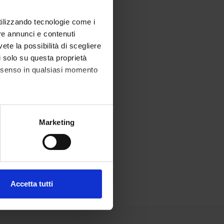
utilizzando tecnologie come i
re annunci e contenuti
vete la possibilità di scegliere
li solo su questa proprietà
consenso in qualsiasi momento
alche metro,
Marketing
e specifiche (impronte
ezione dettagli
. Puoi
Accetta tutti
l media e per analizzare il
ostri partner che si occupano
azioni che hai fornito loro o