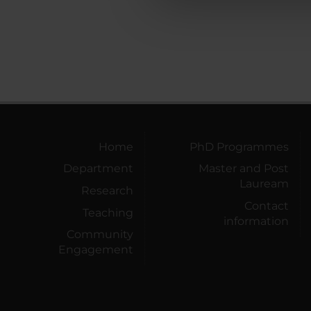
che hanno raccolto dal tuo uti
Home
PhD Programmes
Department
Master and Post
Lauream
Research
Contact
Teaching
information
Community
Engagement