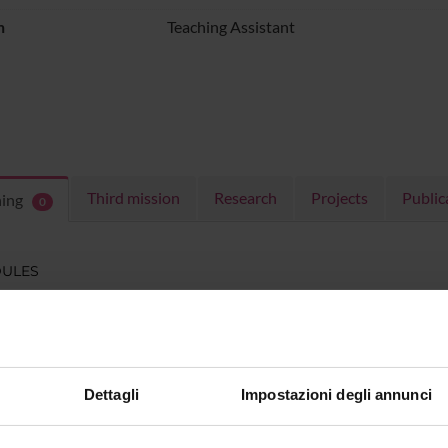
n
Teaching Assistant
Third mission
Research
Projects
Public
hing
0
ULES
 running in the period selected:
0
.
n the module to see the timetable and course details.
Dettagli
Impostazioni degli annunci