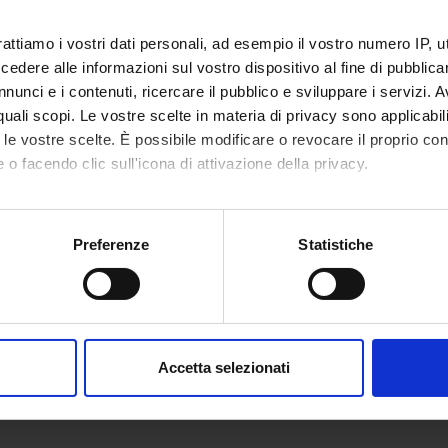
rattiamo i vostri dati personali, ad esempio il vostro numero IP, 
dere alle informazioni sul vostro dispositivo al fine di pubblica
nunci e i contenuti, ricercare il pubblico e sviluppare i servizi. A
r quali scopi. Le vostre scelte in materia di privacy sono applicabi
to le vostre scelte. È possibile modificare o revocare il proprio 
 o facendo clic sull'icona di attivazione della privacy.
mo anche:
oni sulla tua posizione geografica, con un'approssimazione di qu
Preferenze
Statistiche
spositivo, scansionandolo attivamente alla ricerca di caratteristich
aborati i tuoi dati personali e imposta le tue preferenze nella
s
consenso in qualsiasi momento dalla Dichiarazione sui cookie.
Accetta selezionati
nalizzare contenuti ed annunci, per fornire funzionalità dei socia
inoltre informazioni sul modo in cui utilizzi il nostro sito con i n
icità e social media, i quali potrebbero combinarle con altre inform