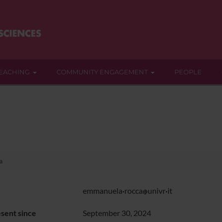
EACHING
COMMUNITY ENGAGEMENT
PEOPLE
a
emmanuela
rocca
univr
it
sent since
September 30, 2024