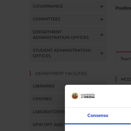
GOVERNANCE
Positio
COMMITTEES
DEPARTMENT
ADMINISTRATION OFFICES
STUDENT ADMINISTRATION
OFFICES
Teac
DEPARTMENT FACILITIES
MOD
LIBRARIES
Modules
Click o
CENTRES
LABORATORIES
Consenso
SPIN OFF AND COMPANIES