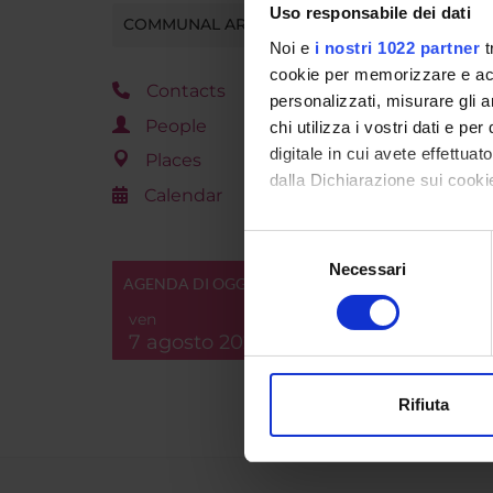
Uso responsabile dei dati
COMMUNAL AREA
Noi e
i nostri 1022 partner
t
cookie per memorizzare e acce
Contacts
personalizzati, misurare gli an
People
chi utilizza i vostri dati e pe
digitale in cui avete effettua
Places
dalla Dichiarazione sui cookie
Calendar
Con il tuo consenso, vorrem
Selezione
raccogliere informazi
Necessari
del
AGENDA DI OGGI
Identificare il tuo di
consenso
digitali).
ven
7 agosto 2026
Approfondisci come vengono el
modificare o ritirare il tuo 
Rifiuta
Utilizziamo i cookie per perso
nostro traffico. Condividiamo 
di analisi dei dati web, pubbl