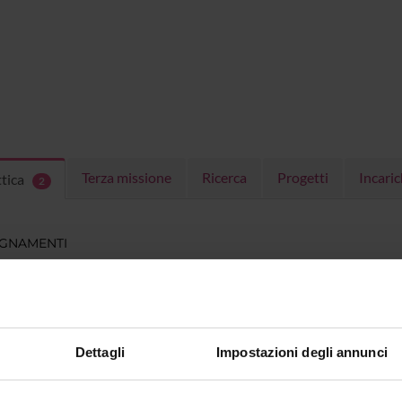
Terza missione
Ricerca
Progetti
Incaric
ttica
2
EGNAMENTI
menti attivi nel periodo selezionato:
2
.
ull'insegnamento per vedere orari e dettagli del corso.
Dettagli
Impostazioni degli annunci
O
NOME
CREDITI
TOTALI