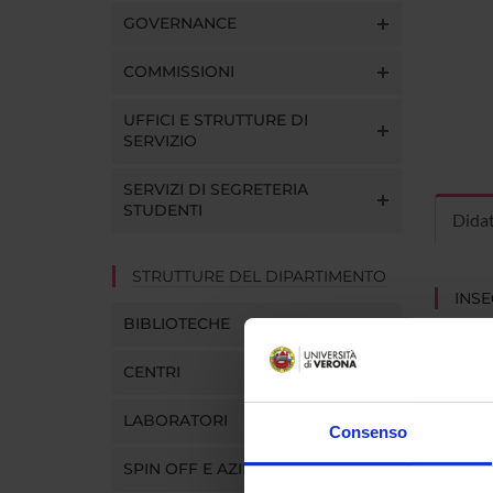
GOVERNANCE
COMMISSIONI
UFFICI E STRUTTURE DI
SERVIZIO
SERVIZI DI SEGRETERIA
STUDENTI
Dida
STRUTTURE DEL DIPARTIMENTO
INS
BIBLIOTECHE
Insegna
Clicca s
CENTRI
LABORATORI
Consenso
SPIN OFF E AZIENDE
CORS