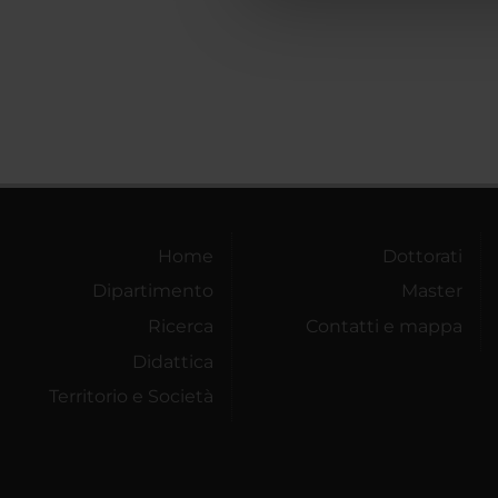
che hanno raccolto dal tuo uti
Home
Dottorati
Dipartimento
Master
Ricerca
Contatti e mappa
Didattica
Territorio e Società