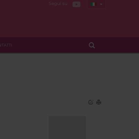
Segui su
TATTI