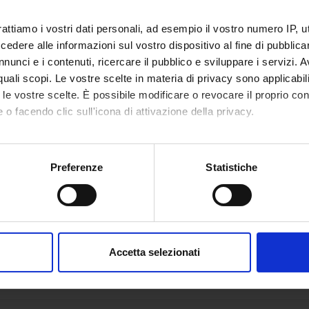
rattiamo i vostri dati personali, ad esempio il vostro numero IP, 
 in Scienze
Pedagogia dell'infanzia [
Cognomi
9
dere alle informazioni sul vostro dispositivo al fine di pubblica
ducazione [L-
A-L
] (2017/2018)
nunci e i contenuti, ricercare il pubblico e sviluppare i servizi. A
r quali scopi. Le vostre scelte in materia di privacy sono applicabi
a esaurimento
to le vostre scelte. È possibile modificare o revocare il proprio 
 in Scienze
Pedagogia dell'infanzia [
Cognomi
9
 o facendo clic sull'icona di attivazione della privacy.
ducazione [L-
M-Z
] (2017/2018)
mo anche:
a esaurimento
oni sulla tua posizione geografica, con un'approssimazione di qu
Preferenze
Statistiche
spositivo, scansionandolo attivamente alla ricerca di caratteristich
aborati i tuoi dati personali e imposta le tue preferenze nella
s
consenso in qualsiasi momento dalla Dichiarazione sui cookie.
Accetta selezionati
nalizzare contenuti ed annunci, per fornire funzionalità dei socia
inoltre informazioni sul modo in cui utilizzi il nostro sito con i n
icità e social media, i quali potrebbero combinarle con altre inform