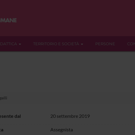
IDATTICA
TERRITORIO E SOCIETÀ
PERSONE
CON
elli
sente dal
20 settembre 2019
ca
Assegnista