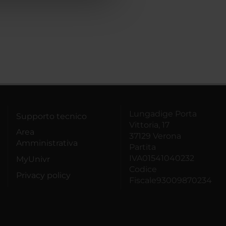
Lungadige Porta
Supporto tecnico
Vittoria, 17
Area
37129 Verona
Amministrativa
Partita
IVA01541040232
MyUnivr
Codice
Privacy policy
Fiscale93009870234