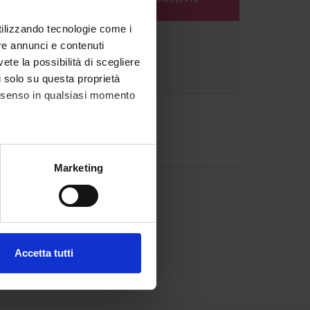
DOCENTE
utilizzando tecnologie come i
9
re annunci e contenuti
vete la possibilità di scegliere
li solo su questa proprietà
consenso in qualsiasi momento
9
alche metro,
Marketing
e specifiche (impronte
ezione dettagli
. Puoi
Accetta tutti
l media e per analizzare il
ostri partner che si occupano
azioni che hai fornito loro o