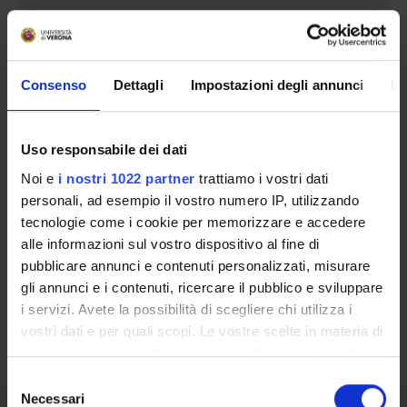
CENTRES
LABORATORIES
Consenso
Dettagli
Impostazioni degli annunci
In
SPIN OFF AND COMPANIES
Uso responsabile dei dati
COMMUNAL AREA
Noi e
i nostri 1022 partner
trattiamo i vostri dati
Contacts
personali, ad esempio il vostro numero IP, utilizzando
tecnologie come i cookie per memorizzare e accedere
People
alle informazioni sul vostro dispositivo al fine di
Places
pubblicare annunci e contenuti personalizzati, misurare
Calendar
gli annunci e i contenuti, ricercare il pubblico e sviluppare
i servizi. Avete la possibilità di scegliere chi utilizza i
vostri dati e per quali scopi. Le vostre scelte in materia di
privacy sono applicabili solo su questa proprietà digitale
in cui avete effettuato le vostre scelte. È possibile
Selezione
modificare o revocare il proprio consenso in qualsiasi
Necessari
del