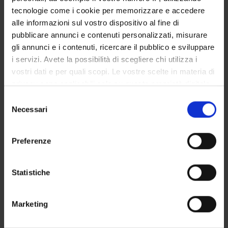
DEPARTMENT ADMINISTRATION OFFICES
tecnologie come i cookie per memorizzare e accedere
alle informazioni sul vostro dispositivo al fine di
STUDENT ADMINISTRATION OFFICES
pubblicare annunci e contenuti personalizzati, misurare
gli annunci e i contenuti, ricercare il pubblico e sviluppare
DEPARTMENT FACILITIES
i servizi. Avete la possibilità di scegliere chi utilizza i
LIBRARIES
vostri dati e per quali scopi. Le vostre scelte in materia di
privacy sono applicabili solo su questa proprietà digitale
CENTRES
in cui avete effettuato le vostre scelte. È possibile
Selezione
modificare o revocare il proprio consenso in qualsiasi
Necessari
del
LABORATORIES
momento dalla Dichiarazione sui cookie o facendo clic
consenso
sull'icona di attivazione della privacy.
SPIN OFF AND COMPANIES
Preferenze
Con il tuo consenso, vorremmo anche:
COMMUNAL AREA
raccogliere informazioni sulla tua posizione
Statistiche
geografica, con un'approssimazione di qualche
Contacts
metro,
People
Marketing
Identificare il tuo dispositivo, scansionandolo
Places
attivamente alla ricerca di caratteristiche specifiche