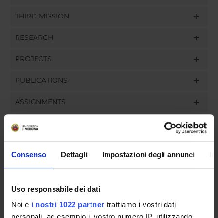
THIRD MISSION
RESEARCH
PROJECTS
PUBLICATIONS
ASSIGNMENTS
Consenso
Dettagli
Impostazioni degli annunci
In
ORGANISATION
GOVERNANCE
Uso responsabile dei dati
COMMITTEES
Noi e
i nostri 1022 partner
trattiamo i vostri dati
personali, ad esempio il vostro numero IP, utilizzando