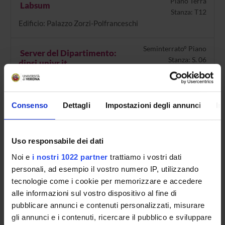
Piano Terra
Labsum
Stanza: T12
Edificio: Palazzo Zorzi-Polfranceschi
Seminterrato° Piano
Server del Dipartimento:
Stanza: S. 06
dipsi.univr.it
Edificio: Palazzo di Lettere
Seminterrato° Piano
Consenso
Dettagli
Impostazioni degli annunci
In
Stanza S.02 - Experimental
Stanza: S. 02
Phenomenology of Perception
(E.Ph.P.)
Uso responsabile dei dati
Edificio: Palazzo di Lettere
Noi e
i nostri 1022 partner
trattiamo i vostri dati
personali, ad esempio il vostro numero IP, utilizzando
tecnologie come i cookie per memorizzare e accedere
alle informazioni sul vostro dispositivo al fine di
ORGANIZZAZIONE
pubblicare annunci e contenuti personalizzati, misurare
gli annunci e i contenuti, ricercare il pubblico e sviluppare
GOVERNANCE