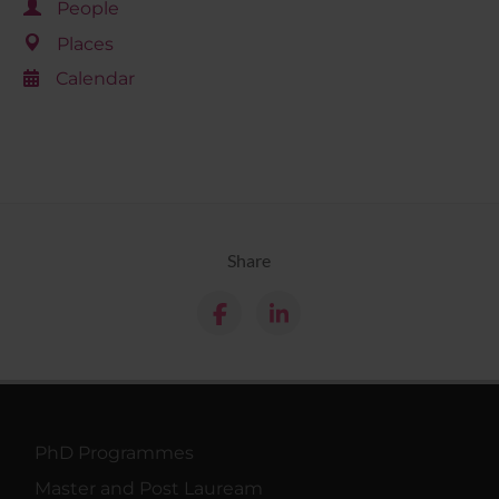
People
Places
Calendar
Share
PhD Programmes
Master and Post Lauream