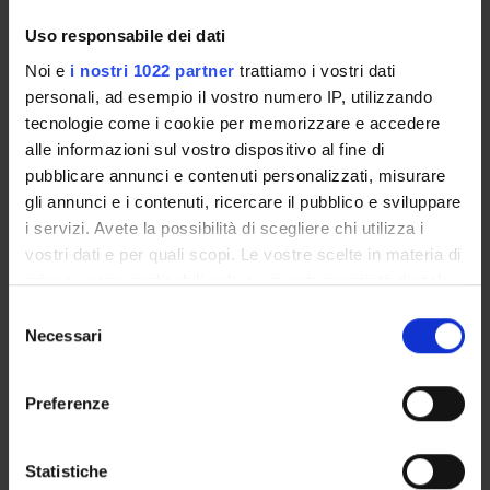
Centro di Ricerca "Tiresia. Filosofia e Psicoanalisi"
Uso responsabile dei dati
Centro ricerche di Gnoseologia e Metafisica
Noi e
i nostri 1022 partner
trattiamo i vostri dati
GEN. I. E. (Generi, Intersezionalità, Educazione)
personali, ad esempio il vostro numero IP, utilizzando
RE-WOrk (REsearching for REmaking Work and
tecnologie come i cookie per memorizzare e accedere
Organizing)
alle informazioni sul vostro dispositivo al fine di
CREAa Centro di ricerche Etnografiche e di
pubblicare annunci e contenuti personalizzati, misurare
Antropologia applicata "F. Cappelletto"
gli annunci e i contenuti, ricercare il pubblico e sviluppare
CRED - Centro di ricerca educativa e didattica
i servizi. Avete la possibilità di scegliere chi utilizza i
CRSP - Centro di Ricerca Psico-Sociale nei servizi
vostri dati e per quali scopi. Le vostre scelte in materia di
alla persona
privacy sono applicabili solo su questa proprietà digitale
CSI - Centro Studi Interculturali
in cui avete effettuato le vostre scelte. È possibile
Selezione
POLITESSE - Centro di Ricerca Politesse – Politiche
modificare o revocare il proprio consenso in qualsiasi
Necessari
del
e Teorie della Sessualità PO
momento dalla Dichiarazione sui cookie o facendo clic
consenso
IRC-GloCoPoS - International Research Centre for
sull'icona di attivazione della privacy.
Global and Comparative Policy S
Preferenze
Con il tuo consenso, vorremmo anche:
raccogliere informazioni sulla tua posizione
Statistiche
SPIN OFF AND COMPANIES