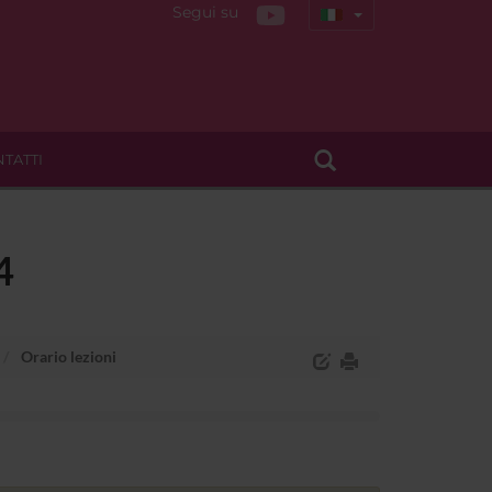
Segui su
TATTI
4
Orario lezioni