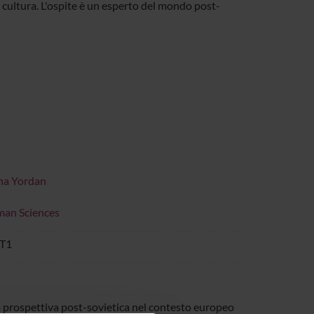
, cultura. L'ospite è un esperto del mondo post-
na Yordan
an Sciences
 T1
a prospettiva post-sovietica nel contesto europeo