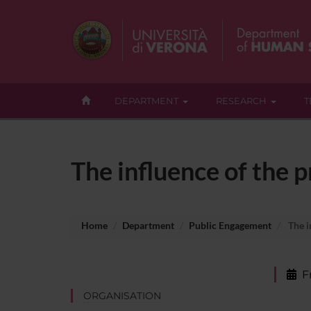
DEPARTMENT
RESEARCH
T
The influence of the 
Home
Department
Public Engagement
The i
F
ORGANISATION