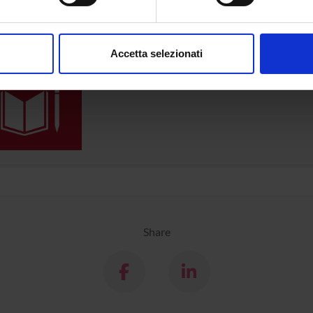
ta iniziativa contribuisce al perseguimento degli
Obiettivi di Svi
iori informazioni su
www.univr.it/sostenibilita
aborati i tuoi dati personali e imposta le tue preferenze nella
s
consenso in qualsiasi momento dalla Dichiarazione sui cookie.
Accetta selezionati
nalizzare contenuti ed annunci, per fornire funzionalità dei socia
inoltre informazioni sul modo in cui utilizzi il nostro sito con i n
icità e social media, i quali potrebbero combinarle con altre inform
lizzo dei loro servizi.
Share