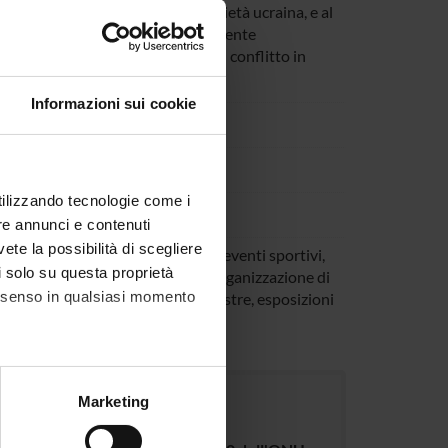
Ucraina e al suo impatto sulla società ucraina, e al
re alla cittadinanza e alla componente
complessità storico-politica del conflitto in
Informazioni sui cookie
i
utilizzando tecnologie come i
stival europeo di Verona
re annunci e contenuti
vete la possibilità di scegliere
trali, rassegne cinematografiche, eventi sportivi,
li solo su questa proprietà
ica utilità aperti alla comunità: Organizzazione di
consenso in qualsiasi momento
ematografiche, eventi sportivi, mostre, esposizioni
la comunità
alche metro,
Marketing
e specifiche (impronte