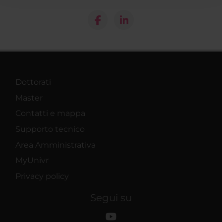
raccolto dal tuo utilizzo dei loro servizi.
Dottorati
Master
Contatti e mappa
Supporto tecnico
Area Amministrativa
MyUnivr
Privacy policy
Segui su