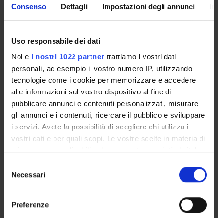
Consenso
Dettagli
Impostazioni degli annunci
In
INCARICHI
Uso responsabile dei dati
Noi e
i nostri 1022 partner
trattiamo i vostri dati
ORGANIZZAZIONE
personali, ad esempio il vostro numero IP, utilizzando
tecnologie come i cookie per memorizzare e accedere
GOVERNANCE
alle informazioni sul vostro dispositivo al fine di
pubblicare annunci e contenuti personalizzati, misurare
COMMISSIONI
gli annunci e i contenuti, ricercare il pubblico e sviluppare
i servizi. Avete la possibilità di scegliere chi utilizza i
UFFICI E STRUTTURE DI SERVIZIO
vostri dati e per quali scopi. Le vostre scelte in materia di
privacy sono applicabili solo su questa proprietà digitale
SERVIZI DI SEGRETERIA STUDENTI
in cui avete effettuato le vostre scelte. È possibile
Selezione
modificare o revocare il proprio consenso in qualsiasi
Necessari
STRUTTURE DEL DIPARTIMENTO
del
momento dalla Dichiarazione sui cookie o facendo clic
consenso
BIBLIOTECHE
sull'icona di attivazione della privacy.
Preferenze