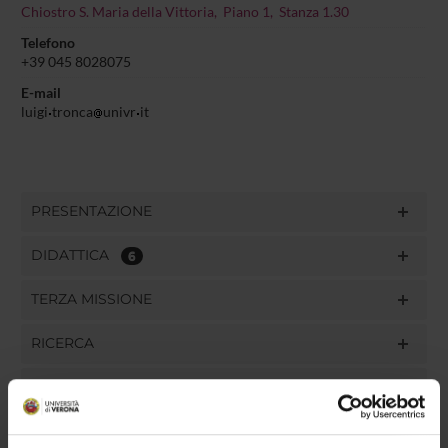
Chiostro S. Maria della Vittoria, Piano 1, Stanza 1.30
Telefono
+39 045 8028075
E-mail
luigi
tronca
univr
it
PRESENTAZIONE
DIDATTICA
6
TERZA MISSIONE
RICERCA
PROGETTI
PUBBLICAZIONI