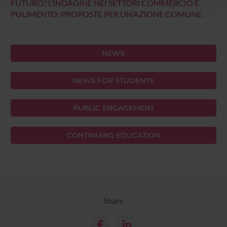
FUTURO? L’INDAGINE NEI SETTORI COMMERCIO E
con altre informazioni che hai fornito loro o che hanno
PULIMENTO: PROPOSTE PER UN’AZIONE COMUNE
raccolto dal tuo utilizzo dei loro servizi.
NEWS
NEWS FOR STUDENTS
PUBLIC ENGAGEMENT
CONTINUING EDUCATION
Share