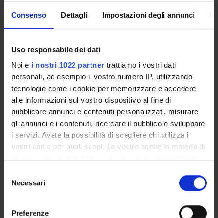
MOBILITÀ
VIDEO
Consenso
Dettagli
Impostazioni degli annunci
In
INTERNAZIONALE
PRESENTAZIONE
DIPSUM
Uso responsabile dei dati
Noi e
i nostri 1022 partner
trattiamo i vostri dati
VIDEO EVENTI TERZA
MISSIONE
personali, ad esempio il vostro numero IP, utilizzando
tecnologie come i cookie per memorizzare e accedere
alle informazioni sul vostro dispositivo al fine di
pubblicare annunci e contenuti personalizzati, misurare
gli annunci e i contenuti, ricercare il pubblico e sviluppare
i servizi. Avete la possibilità di scegliere chi utilizza i
vostri dati e per quali scopi. Le vostre scelte in materia di
privacy sono applicabili solo su questa proprietà digitale
in cui avete effettuato le vostre scelte. È possibile
Selezione
NEWS
modificare o revocare il proprio consenso in qualsiasi
Necessari
del
momento dalla Dichiarazione sui cookie o facendo clic
consenso
Specializzazione in Metodi e Pratiche di rafforzamento dei
sull'icona di attivazione della privacy.
Preferenze
percorsi di presa in carico e accompagnamento sociale