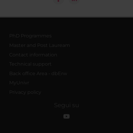
PhD Programmes
Master and Post Lauream
Contact information
Technical support
Back office Area - dbErw
MyUnivr
Privacy policy
Segui su