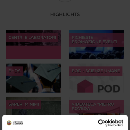
HIGHLIGHTS
CENTRI E LABORATORI
RICHIESTE
PROMOZIONE EVENTI
PHDS
POD - SCIENZE UMANE
SAPERI MINIMI
VIDEOTECA "PIETRO
ROVEDA"