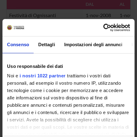
DAL
AL
Festività di Ognissanti
1-nov-2008
1-nov-
Festa dell'Immacolata Concezione
8-dic-2008
8-dic-2
Vacanze di Natale
22-dic-2008
6-gen-2
Consenso
Dettagli
Impostazioni degli annunci
In
Vacanze di Pasqua
10-apr-2009
14-apr-
Festa della Liberazione
25-apr-2009
25-apr-
Uso responsabile dei dati
Festa del Lavoro
1-mag-2009
1-mag-
Noi e
i nostri 1022 partner
trattiamo i vostri dati
personali, ad esempio il vostro numero IP, utilizzando
Santo Patrono - San Zeno
21-mag-2009
21-mag
tecnologie come i cookie per memorizzare e accedere
alle informazioni sul vostro dispositivo al fine di
Festa della Repubblica
2-giu-2009
2-giu-2
pubblicare annunci e contenuti personalizzati, misurare
Vacanze estive
8-ago-2009
16-ago
gli annunci e i contenuti, ricercare il pubblico e sviluppare
i servizi. Avete la possibilità di scegliere chi utilizza i
vostri dati e per quali scopi. Le vostre scelte in materia di
privacy sono applicabili solo su questa proprietà digitale