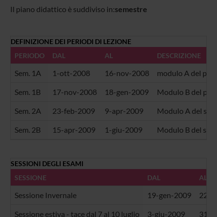
Il piano didattico è suddiviso in:
semestre
DEFINIZIONE DEI PERIODI DI LEZIONE
PERIODO
DAL
AL
DESCRIZIONE
Sem. 1A
1-ott-2008
16-nov-2008
modulo A del pri
Sem. 1B
17-nov-2008
18-gen-2009
Modulo B del pri
Sem. 2A
23-feb-2009
9-apr-2009
Modulo A del sec
Sem. 2B
15-apr-2009
1-giu-2009
Modulo B del sec
SESSIONI DEGLI ESAMI
SESSIONE
DAL
AL
Sessione Invernale
19-gen-2009
22-f
Sessione estiva - tace dal 7 al 10 luglio
3-giu-2009
31-l