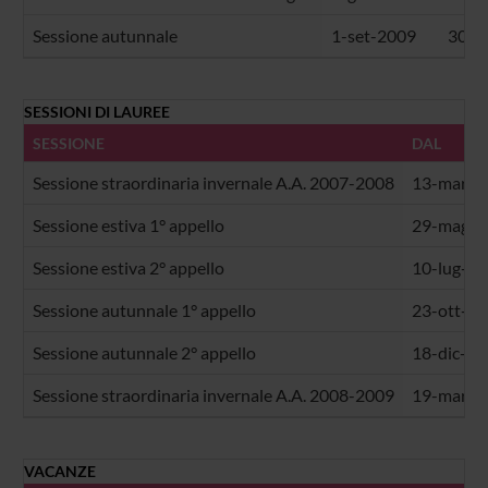
Sessione autunnale
1-set-2009
30-s
SESSIONI DI LAUREE
SESSIONE
DAL
Sessione straordinaria invernale A.A. 2007-2008
13-mar-2
Sessione estiva 1° appello
29-mag-2
Sessione estiva 2° appello
10-lug-2
Sessione autunnale 1° appello
23-ott-2
Sessione autunnale 2° appello
18-dic-20
Sessione straordinaria invernale A.A. 2008-2009
19-mar-2
VACANZE