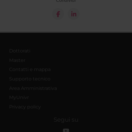
Dottorati
Master
Contatti e mappa
Supporto tecnico
Area Amministrativa
MyUnivr
Privacy policy
Segui su