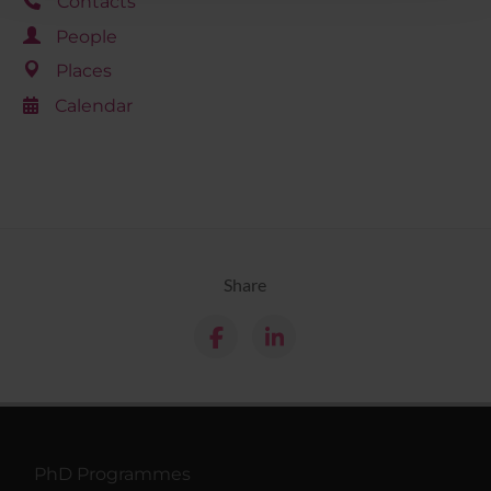
con altre informazioni che hai fornito loro o che hanno
Contacts
raccolto dal tuo utilizzo dei loro servizi.
People
Places
Calendar
Share
PhD Programmes