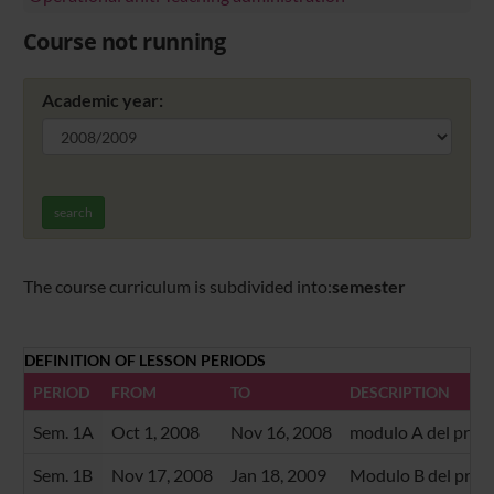
Course not running
Academic year:
search
The course curriculum is subdivided into:
semester
DEFINITION OF LESSON PERIODS
PERIOD
FROM
TO
DESCRIPTION
Sem. 1A
Oct 1, 2008
Nov 16, 2008
modulo A del prim
Sem. 1B
Nov 17, 2008
Jan 18, 2009
Modulo B del prim