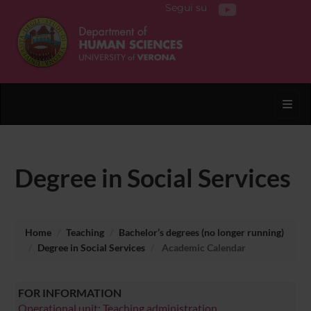
Segui su
Toggl
Degree in Social Services
Home
Teaching
Bachelor’s degrees (no longer running)
Degree in Social Services
Academic Calendar
FOR INFORMATION
Operational unit: Teaching administration