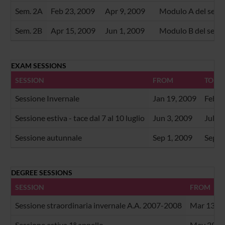
Sem. 2A
Feb 23, 2009
Apr 9, 2009
Modulo A del seco
Sem. 2B
Apr 15, 2009
Jun 1, 2009
Modulo B del seco
EXAM SESSIONS
SESSION
FROM
TO
Sessione Invernale
Jan 19, 2009
Feb 2
Sessione estiva - tace dal 7 al 10 luglio
Jun 3, 2009
Jul 3
Sessione autunnale
Sep 1, 2009
Sep 3
DEGREE SESSIONS
SESSION
FROM
Sessione straordinaria invernale A.A. 2007-2008
Mar 13, 2
Sessione estiva 1° appello
May 29, 