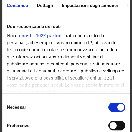
Consenso
Dettagli
Impostazioni degli annunci
In
Festa del Lavoro
May 1, 2009
May 1, 
Santo Patrono - San Zeno
May 21, 2009
May 21,
Uso responsabile dei dati
Festa della Repubblica
Jun 2, 2009
Jun 2, 2
Noi e
i nostri 1022 partner
trattiamo i vostri dati
personali, ad esempio il vostro numero IP, utilizzando
Vacanze estive
Aug 8, 2009
Aug 16,
tecnologie come i cookie per memorizzare e accedere
alle informazioni sul vostro dispositivo al fine di
pubblicare annunci e contenuti personalizzati, misurare
gli annunci e i contenuti, ricercare il pubblico e sviluppare
i servizi. Avete la possibilità di scegliere chi utilizza i
Overview
vostri dati e per quali scopi. Le vostre scelte in materia di
privacy sono applicabili solo su questa proprietà digitale
Enrolment Policy
in cui avete effettuato le vostre scelte. È possibile
Prepare for your admissions tests with Univr
Selezione
modificare o revocare il proprio consenso in qualsiasi
Necessari
ENTRY REQUIREMENTS (OFA)
del
momento dalla Dichiarazione sui cookie o facendo clic
Courses
consenso
sull'icona di attivazione della privacy.
Academic Calendar
Preferenze
Lesson timetable