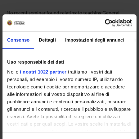
No recent seminar found relating to teaching General
sociology.
Consenso
Dettagli
Impostazioni degli annunci
In
STUDYING
COURSES
Uso responsabile dei dati
Noi e
i nostri 1022 partner
trattiamo i vostri dati
PHD PROGRAMMES AND POSTGRADUATE
personali, ad esempio il vostro numero IP, utilizzando
TRAINING
tecnologie come i cookie per memorizzare e accedere
alle informazioni sul vostro dispositivo al fine di
Contacts
pubblicare annunci e contenuti personalizzati, misurare
People
gli annunci e i contenuti, ricercare il pubblico e sviluppare
Places
i servizi. Avete la possibilità di scegliere chi utilizza i
vostri dati e per quali scopi. Le vostre scelte in materia di
Calendar
privacy sono applicabili solo su questa proprietà digitale
in cui avete effettuato le vostre scelte. È possibile