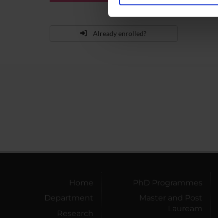
Utilizziamo i cookie per perso
nostro traffico. Condividiamo 
di analisi dei dati web, pubbl
Already enrolled?
che hanno raccolto dal tuo uti
Home
PhD Programmes
Department
Master and Post
Lauream
Research