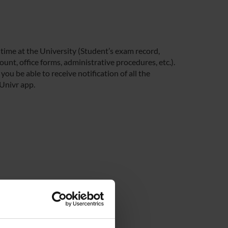
 time at the University (Student’s exam record,
unt, office forms, administrative procedures, etc.).
you be able to receive notification of all the
 Univr app.