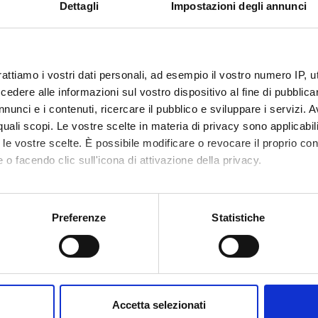
Dettagli
Impostazioni degli annunci
rattiamo i vostri dati personali, ad esempio il vostro numero IP, 
dere alle informazioni sul vostro dispositivo al fine di pubblica
nunci e i contenuti, ricercare il pubblico e sviluppare i servizi. A
r quali scopi. Le vostre scelte in materia di privacy sono applicabi
to le vostre scelte. È possibile modificare o revocare il proprio 
 o facendo clic sull'icona di attivazione della privacy.
mo anche:
oni sulla tua posizione geografica, con un'approssimazione di qu
Preferenze
Statistiche
spositivo, scansionandolo attivamente alla ricerca di caratteristich
aborati i tuoi dati personali e imposta le tue preferenze nella
s
consenso in qualsiasi momento dalla Dichiarazione sui cookie.
Accetta selezionati