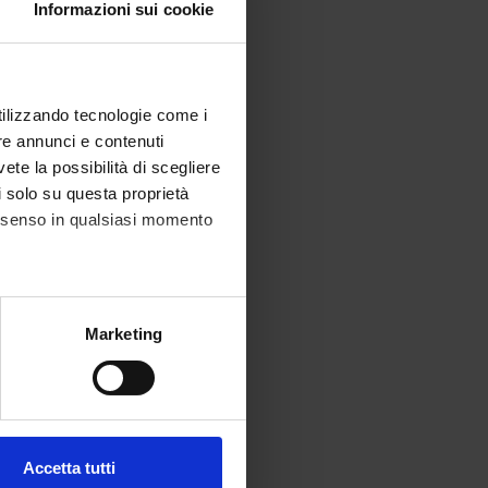
Informazioni sui cookie
utilizzando tecnologie come i
re annunci e contenuti
vete la possibilità di scegliere
li solo su questa proprietà
consenso in qualsiasi momento
alche metro,
Marketing
e specifiche (impronte
ezione dettagli
. Puoi
Accetta tutti