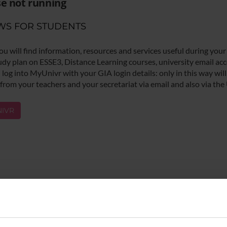
e not running
WS FOR STUDENTS
ou will find information, resources and services useful during your
udy plan on ESSE3, Distance Learning courses, university email acco
log into MyUnivr with your GIA login details: only in this way will 
 from your teachers and your secretariat via email and also via the
IVR