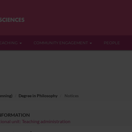
EACHING
COMMUNITY ENGAGEMENT
PEOPLE
unning)
Degree in Philosophy
Notices
INFORMATION
ional unit: Teaching administration