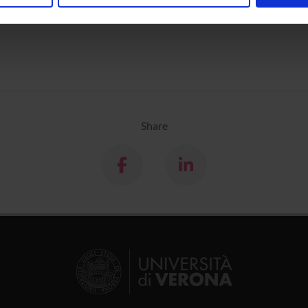
nalizzare contenuti ed annunci, per fornire funzionalità dei socia
inoltre informazioni sul modo in cui utilizzi il nostro sito con i n
icità e social media, i quali potrebbero combinarle con altre inform
lizzo dei loro servizi.
Share