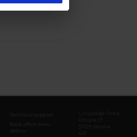
l media e per analizzare il
ostri partner che si occupano
azioni che hai fornito loro o
Lungadige Porta
Technical support
Vittoria, 17
Back office Area -
37129 Verona
dbErw
VAT