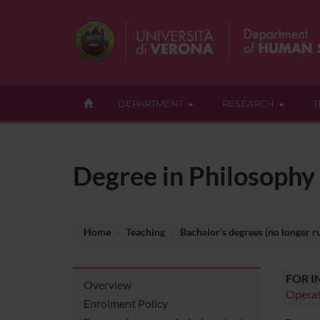
DEPARTMENT
RESEARCH
T
Degree in Philosophy
Home
Teaching
Bachelor’s degrees (no longer r
FOR 
Overview
Operat
Enrolment Policy