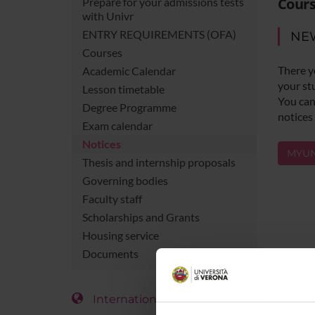
Cours
Prepare for your admissions tests
with Univr
ENTRY REQUIREMENTS (OFA)
NE
Courses
There y
Academic Calendar
your st
Lesson timetable
You can 
Degree Programme
notices
Exam calendar
Notices
MYUN
Thesis and internship proposals
Governing bodies
Faculty staff
Scholarships and Grants
Housing service
Documents
International Students