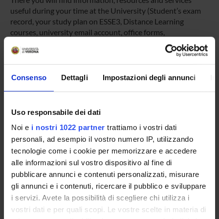
useful during your time at the University (Student’s exam
record, your study plan on ESSE3, Distance Learning
courses, university email account, office forms,
administrative procedures, etc.). You can log into MyUnivr
with your GIA login details: only in this way will you be able
to receive notification of all the notices from your teachers
and your secretariat via email and also via the Univr app.
Consenso
Dettagli
Impostazioni degli annunci
In
MYUNIVR
Uso responsabile dei dati
Noi e
i nostri 1022 partner
trattiamo i vostri dati
personali, ad esempio il vostro numero IP, utilizzando
Overview
tecnologie come i cookie per memorizzare e accedere
Enrolment Policy
alle informazioni sul vostro dispositivo al fine di
Courses
pubblicare annunci e contenuti personalizzati, misurare
Academic Calendar
gli annunci e i contenuti, ricercare il pubblico e sviluppare
Lesson timetable
i servizi. Avete la possibilità di scegliere chi utilizza i
Degree Programme
vostri dati e per quali scopi. Le vostre scelte in materia di