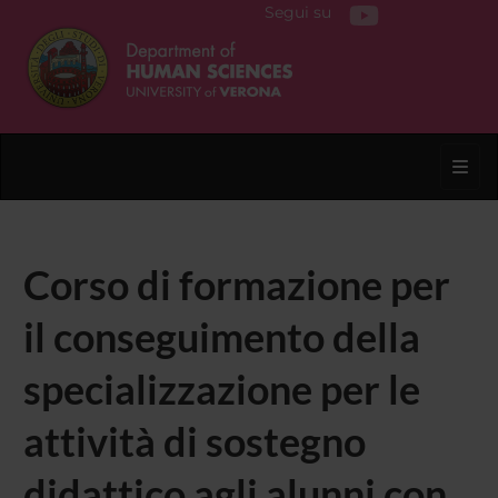
Segui su
Toggl
Corso di formazione per
il conseguimento della
specializzazione per le
attività di sostegno
didattico agli alunni con