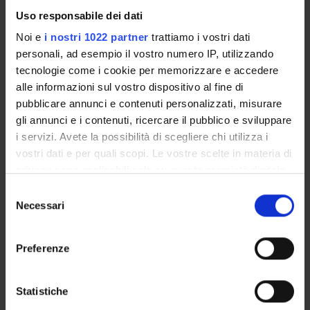
Uso responsabile dei dati
ATTACHMENTS
Noi e
i nostri 1022 partner
trattiamo i vostri dati
Locandina
(pdf, it, 494 KB, 19/02/26)
personali, ad esempio il vostro numero IP, utilizzando
tecnologie come i cookie per memorizzare e accedere
alle informazioni sul vostro dispositivo al fine di
pubblicare annunci e contenuti personalizzati, misurare
Programme Director
gli annunci e i contenuti, ricercare il pubblico e sviluppare
Davide Poggi
i servizi. Avete la possibilità di scegliere chi utilizza i
Department
vostri dati e per quali scopi. Le vostre scelte in materia di
Human Sciences
privacy sono applicabili solo su questa proprietà digitale
in cui avete effettuato le vostre scelte. È possibile
Selezione
modificare o revocare il proprio consenso in qualsiasi
Necessari
del
momento dalla Dichiarazione sui cookie o facendo clic
consenso
sull'icona di attivazione della privacy.
ORGANISATION
Preferenze
Con il tuo consenso, vorremmo anche:
GOVERNANCE
raccogliere informazioni sulla tua posizione
Statistiche
geografica, con un'approssimazione di qualche
COMMITTEES