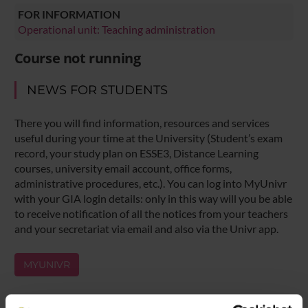
FOR INFORMATION
Operational unit: Teaching administration
Course not running
NEWS FOR STUDENTS
There you will find information, resources and services
useful during your time at the University (Student’s exam
record, your study plan on ESSE3, Distance Learning
courses, university email account, office forms,
administrative procedures, etc.). You can log into MyUnivr
with your GIA login details: only in this way will you be able
to receive notification of all the notices from your teachers
and your secretariat via email and also via the Univr app.
MYUNIVR