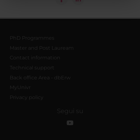
pubblicità e social media, i quali potrebbero combinarle
con altre informazioni che hai fornito loro o che hanno
raccolto dal tuo utilizzo dei loro servizi.
PhD Programmes
Master and Post Lauream
Contact information
Technical support
Back office Area - dbErw
MyUnivr
Privacy policy
Segui su