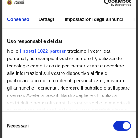
Overview
Enrolment Policy
Consenso
Dettagli
Impostazioni degli annunci
In
Prepare for your admissions tests with Univr
ENTRY REQUIREMENTS (OFA)
Courses
Uso responsabile dei dati
Academic Calendar
Noi e
i nostri 1022 partner
trattiamo i vostri dati
Lesson timetable
personali, ad esempio il vostro numero IP, utilizzando
Degree Programme
tecnologie come i cookie per memorizzare e accedere
Exam calendar
alle informazioni sul vostro dispositivo al fine di
pubblicare annunci e contenuti personalizzati, misurare
Notices
gli annunci e i contenuti, ricercare il pubblico e sviluppare
Thesis and internship proposals
i servizi. Avete la possibilità di scegliere chi utilizza i
Governing bodies
vostri dati e per quali scopi. Le vostre scelte in materia di
Faculty staff
privacy sono applicabili solo su questa proprietà digitale
Documents
in cui avete effettuato le vostre scelte. È possibile
Selezione
modificare o revocare il proprio consenso in qualsiasi
Necessari
del
momento dalla Dichiarazione sui cookie o facendo clic
STUDYING
consenso