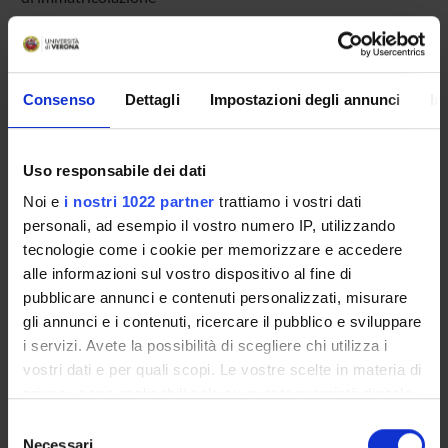
Anno di immatricolazione
Consenso
Dettagli
Impostazioni degli annunci
In
Cerca
Uso responsabile dei dati
Non definito
Noi e
i nostri 1022 partner
trattiamo i vostri dati
personali, ad esempio il vostro numero IP, utilizzando
tecnologie come i cookie per memorizzare e accedere
alle informazioni sul vostro dispositivo al fine di
Presentazione
pubblicare annunci e contenuti personalizzati, misurare
Come iscriversi
gli annunci e i contenuti, ricercare il pubblico e sviluppare
Piani didattici
i servizi. Avete la possibilità di scegliere chi utilizza i
Insegnamenti
vostri dati e per quali scopi. Le vostre scelte in materia di
Bacheca avvisi
privacy sono applicabili solo su questa proprietà digitale
Organi collegiali e di governo
in cui avete effettuato le vostre scelte. È possibile
Selezione
Documenti
modificare o revocare il proprio consenso in qualsiasi
Necessari