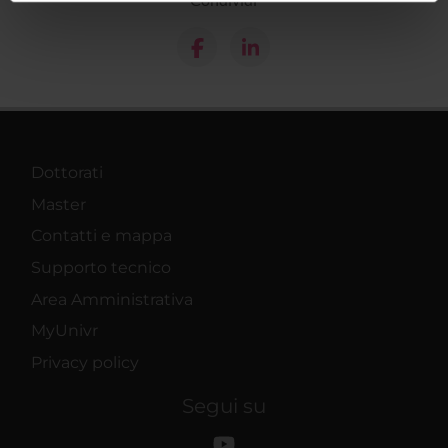
informazioni sul modo in cui utilizzi il nostro sito con i
nostri partner che si occupano di analisi dei dati web,
pubblicità e social media, i quali potrebbero combinarle
con altre informazioni che hai fornito loro o che hanno
raccolto dal tuo utilizzo dei loro servizi.
Dottorati
Master
Contatti e mappa
Supporto tecnico
Area Amministrativa
MyUnivr
Privacy policy
Segui su