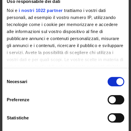
Uso responsabile dei dati
SERVIZI DI SEGRETERIA STUDENTI
Noi e
i nostri 1022 partner
trattiamo i vostri dati
personali, ad esempio il vostro numero IP, utilizzando
STRUTTURE DEL DIPARTIMENTO
tecnologie come i cookie per memorizzare e accedere
alle informazioni sul vostro dispositivo al fine di
BIBLIOTECHE
pubblicare annunci e contenuti personalizzati, misurare
gli annunci e i contenuti, ricercare il pubblico e sviluppare
CENTRI
i servizi. Avete la possibilità di scegliere chi utilizza i
vostri dati e per quali scopi. Le vostre scelte in materia di
LABORATORI
privacy sono applicabili solo su questa proprietà digitale
SPIN OFF E AZIENDE
in cui avete effettuato le vostre scelte. È possibile
Selezione
modificare o revocare il proprio consenso in qualsiasi
Necessari
del
SPAZI COMUNI DEL DIPARTIMENTO
momento dalla Dichiarazione sui cookie o facendo clic
consenso
sull'icona di attivazione della privacy.
Preferenze
Contatti
Con il tuo consenso, vorremmo anche:
Persone
raccogliere informazioni sulla tua posizione
Statistiche
Luoghi
geografica, con un'approssimazione di qualche
Calendario
metro,