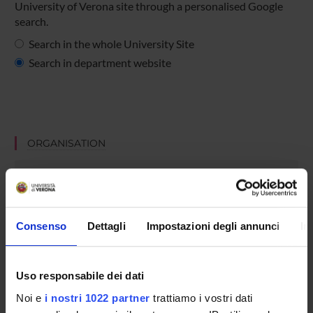
University of Verona site through a personalised Google
search.
Search in the whole University Site
Search in department website
ORGANISATION
GOVERNANCE
COMMITTEES
Consenso
Dettagli
Impostazioni degli annunci
In
DEPARTMENT ADMINISTRATION OFFICES
STUDENT ADMINISTRATION OFFICES
Uso responsabile dei dati
Noi e
i nostri 1022 partner
trattiamo i vostri dati
DEPARTMENT FACILITIES