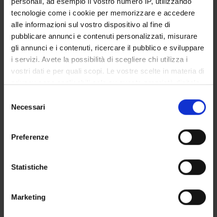
personali, ad esempio il vostro numero IP, utilizzando
LIBRARIES
tecnologie come i cookie per memorizzare e accedere
alle informazioni sul vostro dispositivo al fine di
CENTRES
pubblicare annunci e contenuti personalizzati, misurare
gli annunci e i contenuti, ricercare il pubblico e sviluppare
LABORATORIES
i servizi. Avete la possibilità di scegliere chi utilizza i
vostri dati e per quali scopi. Le vostre scelte in materia di
SPIN OFF AND COMPANIES
privacy sono applicabili solo su questa proprietà digitale
in cui avete effettuato le vostre scelte. È possibile
Selezione
COMMUNAL AREA
modificare o revocare il proprio consenso in qualsiasi
Necessari
del
momento dalla Dichiarazione sui cookie o facendo clic
consenso
Contacts
sull'icona di attivazione della privacy.
People
Preferenze
Places
Con il tuo consenso, vorremmo anche:
raccogliere informazioni sulla tua posizione
Statistiche
Calendar
geografica, con un'approssimazione di qualche
metro,
Marketing
Identificare il tuo dispositivo, scansionandolo
attivamente alla ricerca di caratteristiche specifiche