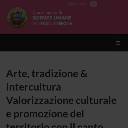
Segui su
Toggl
Arte, tradizione &
Intercultura
Valorizzazione culturale
e promozione del
territorio con il canto