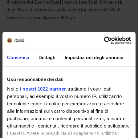
direttore del Centro Studi Interculturali dell'Università
degli Studi di Verona e con la partecipazione del CAI di
Verona – coro scaligero dell’Alpe.
Si terrà un’esibizione di alcuni brani e dimostrazione pratica
di come lavora un coro a 4 voci, diretto dal Maestro Matteo
Bogoni.
Consenso
Dettagli
Impostazioni degli annunci
In
Uso responsabile dei dati
Noi e
i nostri 1022 partner
trattiamo i vostri dati
personali, ad esempio il vostro numero IP, utilizzando
TITOLO
FORMATO (LINGUA, DIMENSIONE, DATA PUBBLI
tecnologie come i cookie per memorizzare e accedere
Programma
png (it, 2020 KB, 08/04/24)
alle informazioni sul vostro dispositivo al fine di
pubblicare annunci e contenuti personalizzati, misurare
gli annunci e i contenuti, ricercare il pubblico e sviluppare
i servizi. Avete la possibilità di scegliere chi utilizza i
Referente