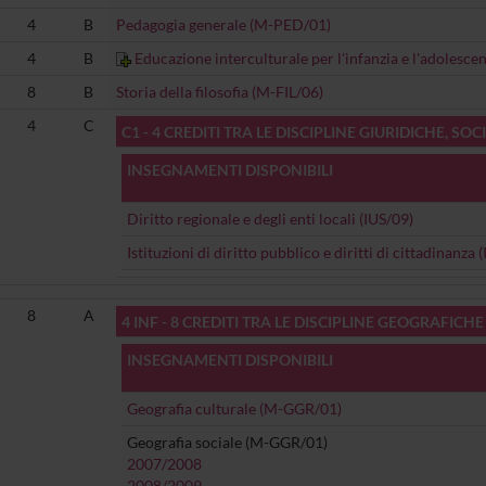
4
B
Pedagogia generale (M-PED/01)
4
B
Educazione interculturale per l'infanzia e l'adolesc
8
B
Storia della filosofia (M-FIL/06)
4
C
C1 - 4 CREDITI TRA LE DISCIPLINE GIURIDICHE, S
INSEGNAMENTI DISPONIBILI
Diritto regionale e degli enti locali (IUS/09)
Istituzioni di diritto pubblico e diritti di cittadinanza 
8
A
4 INF - 8 CREDITI TRA LE DISCIPLINE GEOGRAFICHE
INSEGNAMENTI DISPONIBILI
Geografia culturale (M-GGR/01)
Geografia sociale (M-GGR/01)
2007/2008
2008/2009