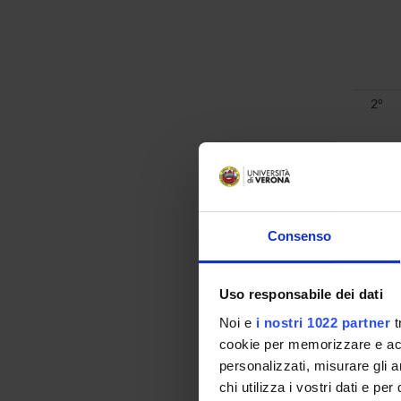
2°
2°
Consenso
2°
Uso responsabile dei dati
Noi e
i nostri 1022 partner
t
cookie per memorizzare e acce
personalizzati, misurare gli an
chi utilizza i vostri dati e pe