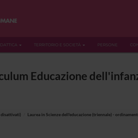
IDATTICA
TERRITORIO E SOCIETÀ
PERSONE
CON
iculum Educazione dell'infanz
disattivati)
Laurea in Scienze dell'educazione (triennale) - ordinament