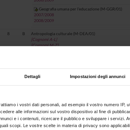
Geografia umana per l'educazione (M-GGR/01)
2007/2008
2008/2009
8
B
Antropologia culturale (M-DEA/01)
[Cognomi A-L]
[Cognomi M-Z]
[indirizzo per l'educazione dell'infanzia e della preadol
[indirizzo per l'educazione socio-culturale]
4
B
Antropologia filosofica (M-FIL/03)
2007/2008
Dettagli
Impostazioni degli annunci
2008/2009
8
B
8 INF - 8 CREDITI TRA LE DISCIPLINE PEDAGOGICHE
INSEGNAMENTI DISPONIBILI
rattiamo i vostri dati personali, ad esempio il vostro numero IP, 
Comunicazione interculturale (M-PED/01)
dere alle informazioni sul vostro dispositivo al fine di pubblica
2007/2008
nunci e i contenuti, ricercare il pubblico e sviluppare i servizi. A
2008/2009
r quali scopi. Le vostre scelte in materia di privacy sono applicabi