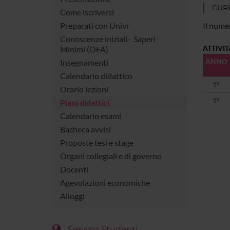
CUR
Come iscriversi
Preparati con Univr
Il numer
Conoscenze iniziali - Saperi
ATTIVI
Minimi (OFA)
ANNO
Insegnamenti
Calendario didattico
1°
Orario lezioni
1°
Piani didattici
Calendario esami
Bacheca avvisi
Proposte tesi e stage
Organi collegiali e di governo
Docenti
Agevolazioni economiche
Alloggi
Servizio Studenti