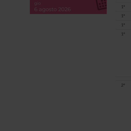
gio
1°
6 agosto 2026
1°
1°
1°
2°