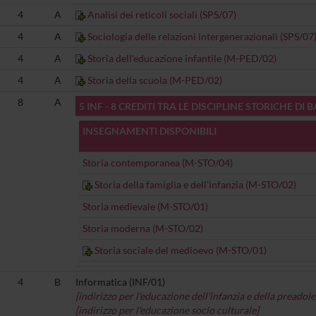
4
A
Analisi dei reticoli sociali (SPS/07)
4
A
Sociologia delle relazioni intergenerazionali (SPS/07
4
A
Storia dell'educazione infantile (M-PED/02)
4
A
Storia della scuola (M-PED/02)
8
A
5 INF - 8 CREDITI TRA LE DISCIPLINE STORICHE DI B
INSEGNAMENTI DISPONIBILI
Storia contemporanea (M-STO/04)
Storia della famiglia e dell'infanzia (M-STO/02)
Storia medievale (M-STO/01)
Storia moderna (M-STO/02)
Storia sociale del medioevo (M-STO/01)
4
B
Informatica (INF/01)
[indirizzo per l'educazione dell'infanzia e della preadol
[indirizzo per l'educazione socio culturale]