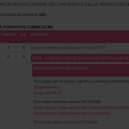
RICULUM EDUCAZIONE DELL'INFANZIA E DELLA PREADOLESC
o totale di crediti è
180
.
TÀ FORMATIVE CURRICULUM
CREDITI
TAF
ATTIVITÀ
4
A
Lingua e letteratura italiana (L-FIL-LET/10)
8
A
2 INF - 8 CREDITI TRA LE DISCIPLINE PSICOLOGICHE
INSEGNAMENTI DISPONIBILI
Psicologia dei processi cognitivi e dell'apprendiment
[Cognomi A-L]
[Cognomi M-Z]
Psicologia dell'educazione (M-PSI/04)
[indirizzo per l'educazione dell'infanzia e della pread
[indirizzo per l'educazione socio culturale]
Psicologia dello sviluppo (M-PSI/04)