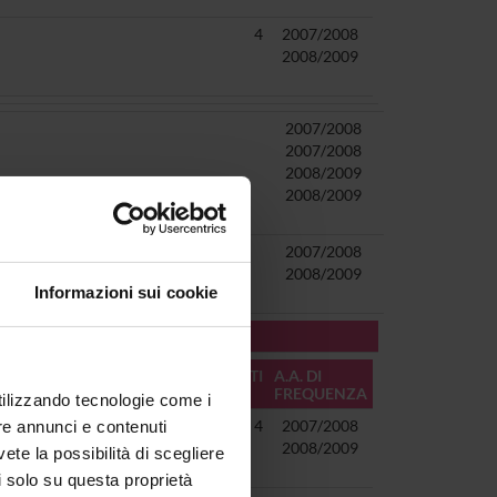
4
2007/2008
2008/2009
2007/2008
2007/2008
2008/2009
escenza]
2008/2009
2007/2008
2008/2009
Informazioni sui cookie
 E MET. DIDATTICHE:
CREDITI
A.A. DI
FREQUENZA
utilizzando tecnologie come i
4
2007/2008
re annunci e contenuti
2008/2009
vete la possibilità di scegliere
li solo su questa proprietà