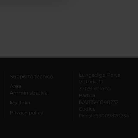
Lungadige Porta
Supporto tecnico
Vittoria, 17
Area
37129 Verona
Amministrativa
Partita
IVA01541040232
MyUnivr
Codice
Privacy policy
Fiscale93009870234