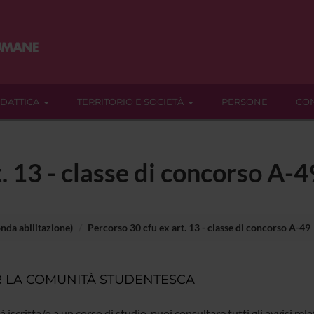
IDATTICA
TERRITORIO E SOCIETÀ
PERSONE
CON
. 13 - classe di concorso A-4
nda abilitazione)
Percorso 30 cfu ex art. 13 - classe di concorso A-49
 LA COMUNITÀ STUDENTESCA
ià iscritta/o a un corso di studio, puoi consultare tutti gli avvisi rela