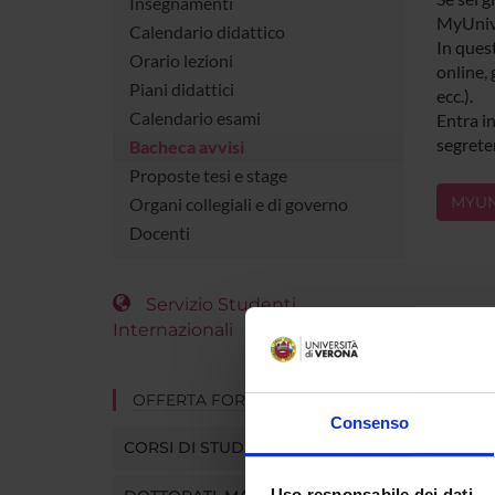
Insegnamenti
MyUniv
Calendario didattico
In quest
Orario lezioni
online, 
Piani didattici
ecc.).
Calendario esami
Entra in
segreter
Bacheca avvisi
Proposte tesi e stage
MYUN
Organi collegiali e di governo
Docenti
Servizio Studenti
Internazionali
OFFERTA FORMATIVA
Consenso
CORSI DI STUDIO
Uso responsabile dei dati