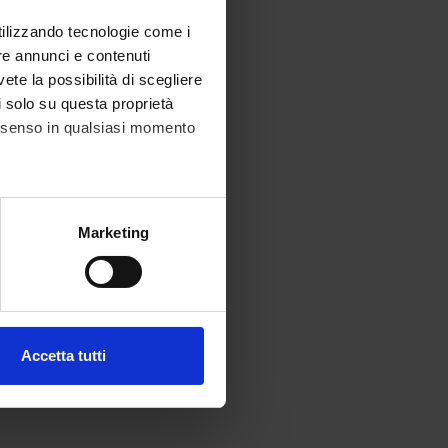
utilizzando tecnologie come i
re annunci e contenuti
vete la possibilità di scegliere
li solo su questa proprietà
consenso in qualsiasi momento
alche metro,
Marketing
e specifiche (impronte
ezione dettagli
. Puoi
Accetta tutti
l media e per analizzare il
ostri partner che si occupano
azioni che hai fornito loro o