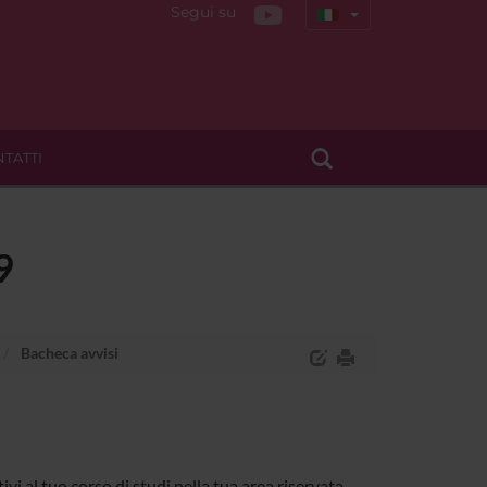
Segui su
TATTI
9
Bacheca avvisi
tivi al tuo corso di studi nella tua area riservata