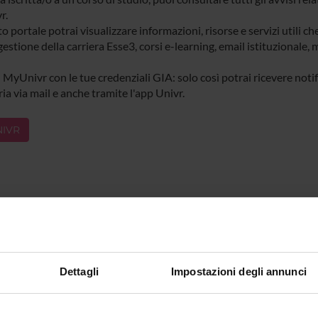
r.
o portale potrai visualizzare informazioni, risorse e servizi utili ch
gestione della carriera Esse3, corsi e-learning, email istituzionale
 MyUnivr con le tue credenziali GIA: solo così potrai ricevere notific
ia via mail e anche tramite l'app Univr.
IVR
Dettagli
Impostazioni degli annunci