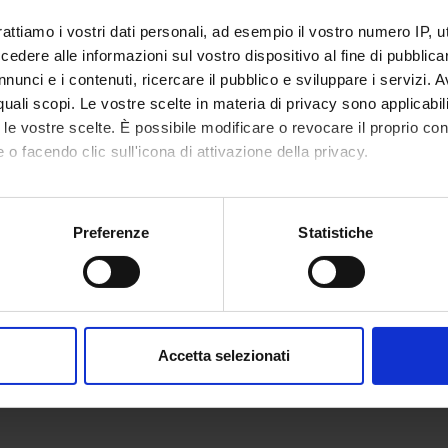
rattiamo i vostri dati personali, ad esempio il vostro numero IP, 
dere alle informazioni sul vostro dispositivo al fine di pubblica
nunci e i contenuti, ricercare il pubblico e sviluppare i servizi. A
r quali scopi. Le vostre scelte in materia di privacy sono applicabi
to le vostre scelte. È possibile modificare o revocare il proprio 
 o facendo clic sull'icona di attivazione della privacy.
mo anche:
oni sulla tua posizione geografica, con un'approssimazione di qu
Preferenze
Statistiche
spositivo, scansionandolo attivamente alla ricerca di caratteristich
aborati i tuoi dati personali e imposta le tue preferenze nella
s
consenso in qualsiasi momento dalla Dichiarazione sui cookie.
Accetta selezionati
nalizzare contenuti ed annunci, per fornire funzionalità dei socia
inoltre informazioni sul modo in cui utilizzi il nostro sito con i n
icità e social media, i quali potrebbero combinarle con altre inform
lizzo dei loro servizi.