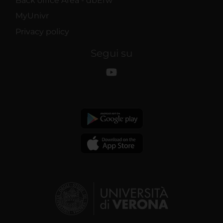
Back office Area - dbErw
MyUnivr
Privacy policy
Segui su