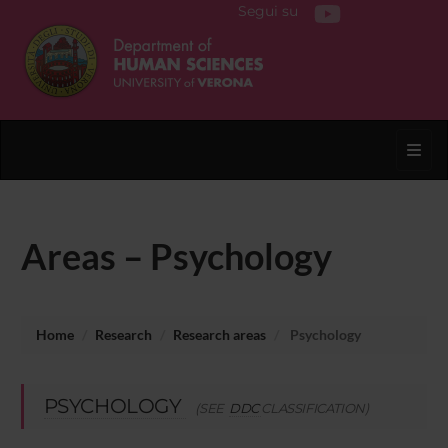
Segui su
Toggl
Areas – Psychology
Home
Research
Research areas
Psychology
PSYCHOLOGY
(SEE
DDC
CLASSIFICATION)