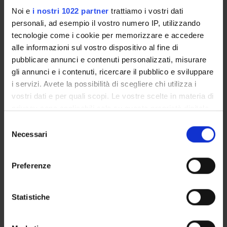
RESEARCH GROUPS
Noi e
i nostri 1022 partner
trattiamo i vostri dati
personali, ad esempio il vostro numero IP, utilizzando
PHD PROGRAMMES
tecnologie come i cookie per memorizzare e accedere
alle informazioni sul vostro dispositivo al fine di
RESEARCH FACILITIES
pubblicare annunci e contenuti personalizzati, misurare
gli annunci e i contenuti, ricercare il pubblico e sviluppare
LIBRARIES
i servizi. Avete la possibilità di scegliere chi utilizza i
vostri dati e per quali scopi. Le vostre scelte in materia di
CENTRES
privacy sono applicabili solo su questa proprietà digitale
in cui avete effettuato le vostre scelte. È possibile
LABORATORIES
Selezione
modificare o revocare il proprio consenso in qualsiasi
Necessari
del
momento dalla Dichiarazione sui cookie o facendo clic
SPIN OFF AND COMPANIES
consenso
sull'icona di attivazione della privacy.
Preferenze
Contacts
Con il tuo consenso, vorremmo anche:
People
raccogliere informazioni sulla tua posizione
Statistiche
Places
geografica, con un'approssimazione di qualche
Calendar
metro,