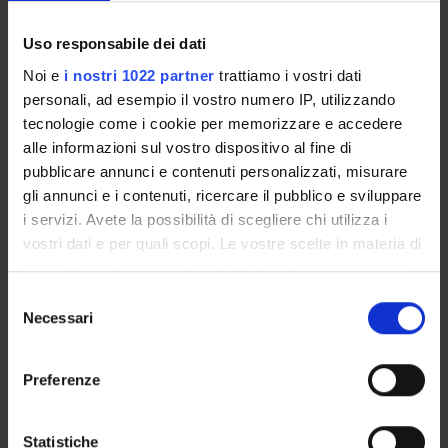
Centro di Ricerca "Tiresia. Filosofia e Psicoanalisi"
Centro ricerche di Gnoseologia e Metafisica
Uso responsabile dei dati
GEN. I. E. (Generi, Intersezionalità, Educazione)
Noi e
i nostri 1022 partner
trattiamo i vostri dati
RE-WOrk (REsearching for REmaking Work and
personali, ad esempio il vostro numero IP, utilizzando
Organizing)
tecnologie come i cookie per memorizzare e accedere
CREAa Centro di ricerche Etnografiche e di
alle informazioni sul vostro dispositivo al fine di
Antropologia applicata "F. Cappelletto"
pubblicare annunci e contenuti personalizzati, misurare
CRED - Centro di ricerca educativa e didattica
gli annunci e i contenuti, ricercare il pubblico e sviluppare
i servizi. Avete la possibilità di scegliere chi utilizza i
CRSP - Centro di Ricerca Psico-Sociale nei servizi
alla persona
vostri dati e per quali scopi. Le vostre scelte in materia di
privacy sono applicabili solo su questa proprietà digitale
CSI - Centro Studi Interculturali
in cui avete effettuato le vostre scelte. È possibile
POLITESSE - Centro di Ricerca Politesse – Politiche
Selezione
modificare o revocare il proprio consenso in qualsiasi
e Teorie della Sessualità PO
Necessari
del
momento dalla Dichiarazione sui cookie o facendo clic
IRC-GloCoPoS - International Research Centre for
consenso
sull'icona di attivazione della privacy.
Global and Comparative Policy S
Preferenze
Con il tuo consenso, vorremmo anche:
raccogliere informazioni sulla tua posizione
SPIN OFF E AZIENDE
Statistiche