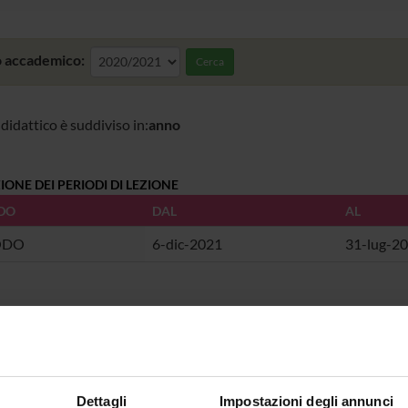
 accademico:
Cerca
 didattico è suddiviso in:
anno
IONE DEI PERIODI DI LEZIONE
DO
DAL
AL
ODO
6-dic-2021
31-lug-2
I DEGLI ESAMI
ONE
DAL
I DI LAUREE
Dettagli
Impostazioni degli annunci