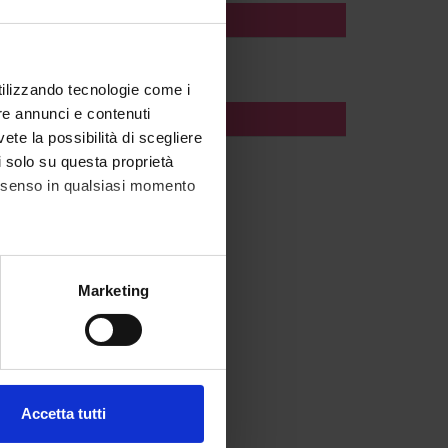
AL
utilizzando tecnologie come i
re annunci e contenuti
AL
vete la possibilità di scegliere
li solo su questa proprietà
consenso in qualsiasi momento
alche metro,
Marketing
e specifiche (impronte
ezione dettagli
. Puoi
Accetta tutti
l media e per analizzare il