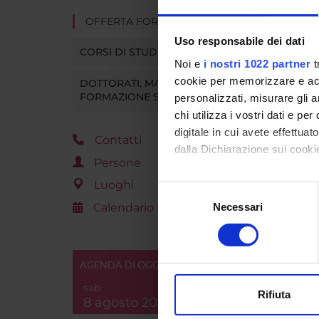
SESSI
OFFERTA FORMATIVA
Uso responsabile dei dati
CORSI DI STUDIO
Noi e
i nostri 1022 partner
t
VACAN
cookie per memorizzare e acce
DOTTORATI, MASTER E
FORMAZIONE SUPERIORE
personalizzati, misurare gli an
chi utilizza i vostri dati e pe
digitale in cui avete effettua
Contatti
dalla Dichiarazione sui cookie
Persone
Con il tuo consenso, vorrem
Luoghi
Selezione
raccogliere informazi
Calendario
Necessari
del
Identificare il tuo di
consenso
digitali).
Approfondisci come vengono el
AGENDA DI OGGI
modificare o ritirare il tuo 
sab
Rifiuta
8 agosto 2026
Utilizziamo i cookie per perso