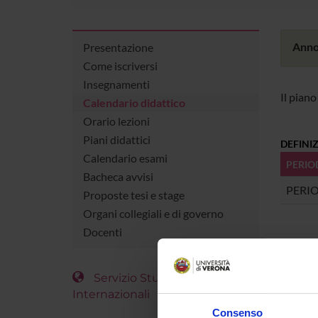
Anno
Presentazione
Come iscriversi
Insegnamenti
Il piano
Calendario didattico
Orario lezioni
Piani didattici
DEFINIZ
Calendario esami
PERIO
Bacheca avvisi
PERI
Proposte tesi e stage
Organi collegiali e di governo
Docenti
SESSION
SESSI
Servizio Studenti
Internazionali
SESSION
Consenso