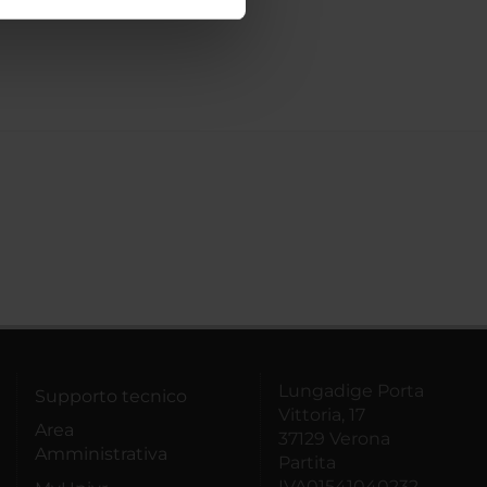
ostri partner che si occupano
azioni che hai fornito loro o
Lungadige Porta
Supporto tecnico
Vittoria, 17
Area
37129 Verona
Amministrativa
Partita
IVA01541040232