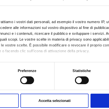
ONE
DAL
rattiamo i vostri dati personali, ad esempio il vostro numero IP, 
ZE
dere alle informazioni sul vostro dispositivo al fine di pubblica
DAL
nunci e i contenuti, ricercare il pubblico e sviluppare i servizi. A
r quali scopi. Le vostre scelte in materia di privacy sono applicabi
to le vostre scelte. È possibile modificare o revocare il proprio 
 o facendo clic sull'icona di attivazione della privacy.
mo anche:
oni sulla tua posizione geografica, con un'approssimazione di qu
Preferenze
Statistiche
spositivo, scansionandolo attivamente alla ricerca di caratteristich
aborati i tuoi dati personali e imposta le tue preferenze nella
s
consenso in qualsiasi momento dalla Dichiarazione sui cookie.
Accetta selezionati
nalizzare contenuti ed annunci, per fornire funzionalità dei socia