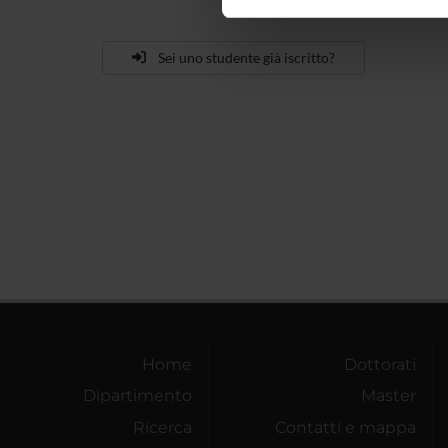
nostro traffico. Condividiamo 
di analisi dei dati web, pubbl
che hanno raccolto dal tuo uti
Sei uno studente già iscritto?
Home
Dottorati
Dipartimento
Master
Ricerca
Contatti e mappa