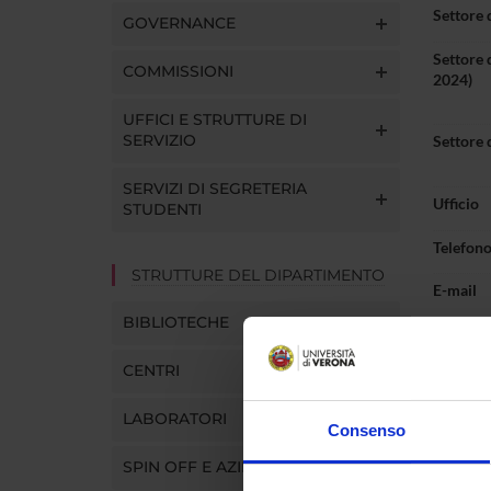
Settore 
GOVERNANCE
Settore 
COMMISSIONI
2024)
UFFICI E STRUTTURE DI
SERVIZIO
Settore 
SERVIZI DI SEGRETERIA
Ufficio
STUDENTI
Telefon
STRUTTURE DEL DIPARTIMENTO
E-mail
BIBLIOTECHE
CENTRI
Pres
LABORATORI
Consenso
SPIN OFF E AZIENDE