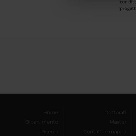
con disa
che hanno raccolto dal tuo uti
progett
Home
Dottorati
Dipartimento
Master
Ricerca
Contatti e mappa