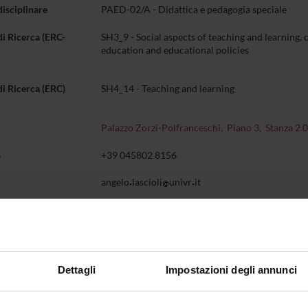
disciplinare
PAED-02/A - Didattica e pedagogia speciale
di Ricerca (ERC-
SH3_9 - Social aspects of teaching and learning, 
education and educational policies
di Ricerca (ERC)
SH4_14 - Teaching and learning
Palazzo Zorzi-Polfranceschi, Piano 3, Stanza 2.
o
+39 045802 8156
angelo
lascioli
univr
it
Didattica
Terza missione
Ricerca
entazione
3
Dettagli
Impostazioni degli annunci