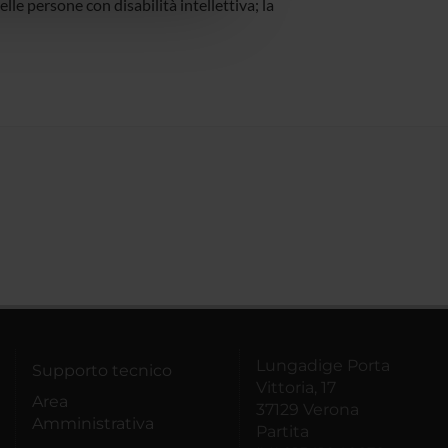
elle persone con disabilità intellettiva; la
Lungadige Porta
Supporto tecnico
Vittoria, 17
Area
37129 Verona
Amministrativa
Partita