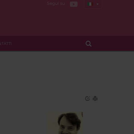
Segui su
TATTI