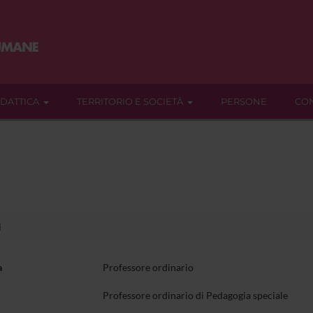
IDATTICA
TERRITORIO E SOCIETÀ
PERSONE
CON
i
a
Professore ordinario
Professore ordinario di Pedagogia speciale