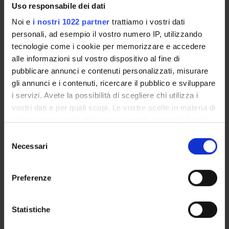
Uso responsabile dei dati
bourdieusiana. I suoi interessi di ricerca includono la
formazione degli insegnanti, la sociologia dell'educazione,
Noi e
i nostri 1022 partner
trattiamo i vostri dati
l'identità docente, l'istruzione superiore, l'institutional
personali, ad esempio il vostro numero IP, utilizzando
habitus e la valutazione del curriculum. Il seminario sarà
tecnologie come i cookie per memorizzare e accedere
alle informazioni sul vostro dispositivo al fine di
condotto in lingua inglese con possibilità di traduzione
pubblicare annunci e contenuti personalizzati, misurare
simultanea in italiano. Sarà prevista anche una
gli annunci e i contenuti, ricercare il pubblico e sviluppare
partecipazione da remoto al seguente
i servizi. Avete la possibilità di scegliere chi utilizza i
link:
https://univr.zoom.us/j/86052780728
vostri dati e per quali scopi. Le vostre scelte in materia di
privacy sono applicabili solo su questa proprietà digitale
in cui avete effettuato le vostre scelte. È possibile
Selezione
modificare o revocare il proprio consenso in qualsiasi
Necessari
del
TITLE
FORMAT (LANGUAGE, SIZE, PUBLICATION DATE)
momento dalla Dichiarazione sui cookie o facendo clic
consenso
Locandina
pdf (it, 1371 KB, 10/04/26)
sull'icona di attivazione della privacy.
Preferenze
Con il tuo consenso, vorremmo anche:
raccogliere informazioni sulla tua posizione
Statistiche
Programme Director
geografica, con un'approssimazione di qualche
Agostino Portera