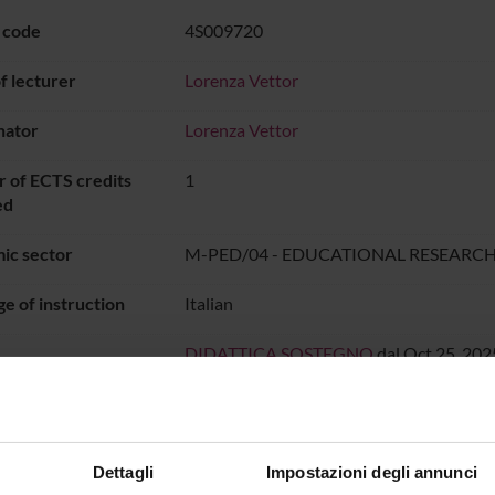
 code
4S009720
 lecturer
Lorenza Vettor
nator
Lorenza Vettor
 of ECTS credits
1
ed
ic sector
M-PED/04 - EDUCATIONAL RESEARC
e of instruction
Italian
DIDATTICA SOSTEGNO
dal Oct 25, 2025
ON TIMETABLE
Dettagli
Impostazioni degli annunci
o lesson schedule