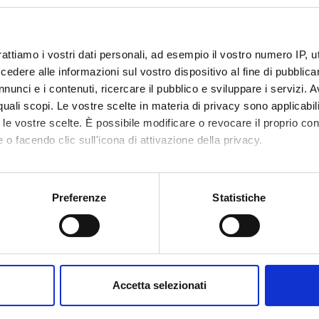
rattiamo i vostri dati personali, ad esempio il vostro numero IP, 
dere alle informazioni sul vostro dispositivo al fine di pubblica
nunci e i contenuti, ricercare il pubblico e sviluppare i servizi. A
r quali scopi. Le vostre scelte in materia di privacy sono applicabi
to le vostre scelte. È possibile modificare o revocare il proprio 
 o facendo clic sull'icona di attivazione della privacy.
mo anche:
oni sulla tua posizione geografica, con un'approssimazione di qu
Preferenze
Statistiche
spositivo, scansionandolo attivamente alla ricerca di caratteristich
aborati i tuoi dati personali e imposta le tue preferenze nella
s
consenso in qualsiasi momento dalla Dichiarazione sui cookie.
Accetta selezionati
nalizzare contenuti ed annunci, per fornire funzionalità dei socia
inoltre informazioni sul modo in cui utilizzi il nostro sito con i n