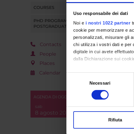
COURSES
Uso responsabile dei dati
PHD PROGRAMMES AND
Noi e
i nostri 1022 partner
t
POSTGRADUATE TRAINING
cookie per memorizzare e acce
personalizzati, misurare gli an
Contacts
chi utilizza i vostri dati e pe
digitale in cui avete effettua
People
dalla Dichiarazione sui cookie
Places
Calendar
Con il tuo consenso, vorrem
Selezione
raccogliere informazi
Necessari
del
Identificare il tuo di
consenso
digitali).
AGENDA DI OGGI
Approfondisci come vengono el
sab
modificare o ritirare il tuo 
8 agosto 2026
Rifiuta
Utilizziamo i cookie per perso
nostro traffico. Condividiamo 