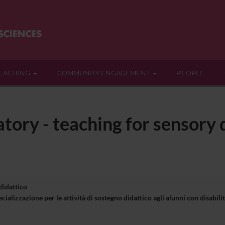
EACHING
COMMUNITY ENGAGEMENT
PEOPLE
ratory - teaching for sensory 
 didattico
cializzazione per le attività di sostegno didattico agli alunni con disa