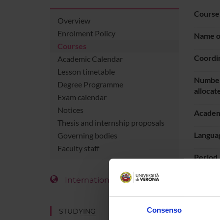
Course
Overview
Enrolment Policy
Name of
Courses
Coordi
Academic Calendar
Lesson timetable
Number
Degree Programme
allocat
Exam calendar
Notices
Academ
Thesis and internship proposals
Languag
Governing bodies
Faculty staff
Period
International Students
LESS
Consenso
STUDYING
Go t