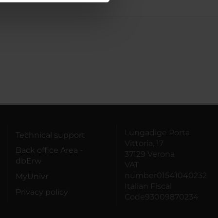
azioni che hai fornito loro o
Lungadige Porta
Technical support
Vittoria, 17
Back office Area -
37129 Verona
dbErw
VAT
number01541040232
MyUnivr
Italian Fiscal
Privacy policy
Code93009870234