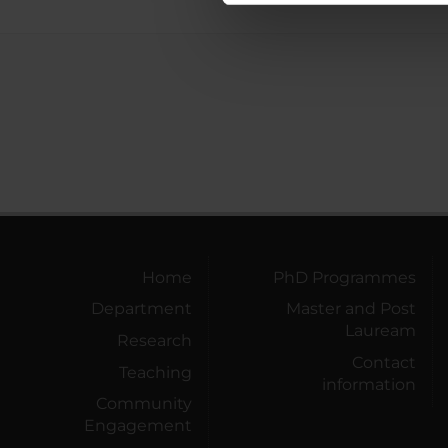
di analisi dei dati web, pubbl
che hanno raccolto dal tuo uti
Home
PhD Programmes
Department
Master and Post
Lauream
Research
Contact
Teaching
information
Community
Engagement