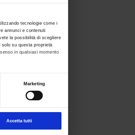
utilizzando tecnologie come i
re annunci e contenuti
vete la possibilità di scegliere
li solo su questa proprietà
consenso in qualsiasi momento
alche metro,
Marketing
e specifiche (impronte
ezione dettagli
. Puoi
Accetta tutti
l media e per analizzare il
ostri partner che si occupano