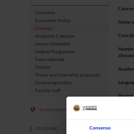
Course
Overview
Enrolment Policy
Name of
Courses
Coordi
Academic Calendar
Lesson timetable
Number
Degree Programme
allocat
Exam calendar
Notices
Academ
Thesis and internship proposals
Languag
Governing bodies
Faculty staff
Period
International Students
LESS
Consenso
STUDYING
Go t