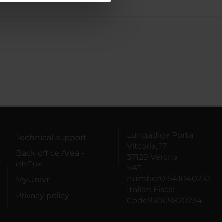
azioni che hai fornito loro o
Lungadige Porta
Technical support
Vittoria, 17
Back office Area -
37129 Verona
dbErw
VAT
number01541040232
MyUnivr
Italian Fiscal
Privacy policy
Code93009870234