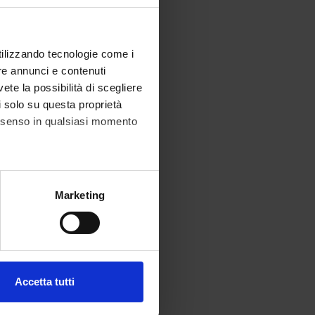
utilizzando tecnologie come i
re annunci e contenuti
vete la possibilità di scegliere
li solo su questa proprietà
consenso in qualsiasi momento
alche metro,
Marketing
e specifiche (impronte
ezione dettagli
. Puoi
Accetta tutti
l media e per analizzare il
ostri partner che si occupano