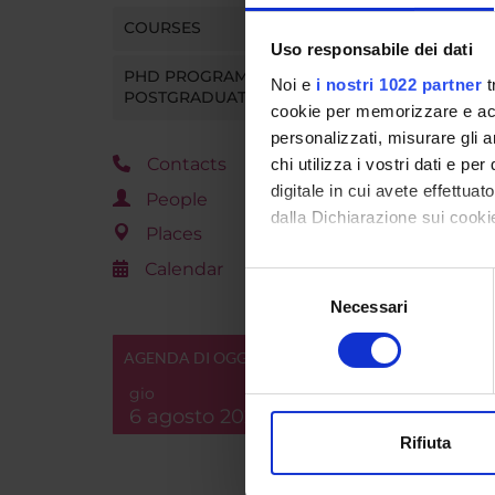
COURSES
Uso responsabile dei dati
PHD PROGRAMMES AND
Noi e
i nostri 1022 partner
t
POSTGRADUATE TRAINING
cookie per memorizzare e acce
personalizzati, misurare gli an
Contacts
chi utilizza i vostri dati e pe
digitale in cui avete effettua
People
dalla Dichiarazione sui cookie
Places
Calendar
Con il tuo consenso, vorrem
Selezione
raccogliere informazi
Necessari
del
Identificare il tuo di
consenso
digitali).
AGENDA DI OGGI
Approfondisci come vengono el
gio
modificare o ritirare il tuo 
6 agosto 2026
Rifiuta
Utilizziamo i cookie per perso
nostro traffico. Condividiamo 