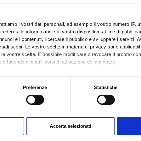
rattiamo i vostri dati personali, ad esempio il vostro numero IP, 
dere alle informazioni sul vostro dispositivo al fine di pubblica
nunci e i contenuti, ricercare il pubblico e sviluppare i servizi. A
r quali scopi. Le vostre scelte in materia di privacy sono applicabi
to le vostre scelte. È possibile modificare o revocare il proprio 
 o facendo clic sull'icona di attivazione della privacy.
mo anche:
oni sulla tua posizione geografica, con un'approssimazione di qu
Preferenze
Statistiche
spositivo, scansionandolo attivamente alla ricerca di caratteristich
aborati i tuoi dati personali e imposta le tue preferenze nella
s
consenso in qualsiasi momento dalla Dichiarazione sui cookie.
Accetta selezionati
nalizzare contenuti ed annunci, per fornire funzionalità dei socia
inoltre informazioni sul modo in cui utilizzi il nostro sito con i n