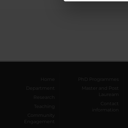
di analisi dei dati web, pubbl
che hanno raccolto dal tuo uti
Home
PhD Programmes
Department
Master and Post
Lauream
Research
Contact
Teaching
information
Community
Engagement