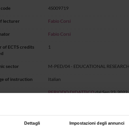
 code
4S009719
 lecturer
Fabio Corsi
nator
Fabio Corsi
 of ECTS credits
1
ed
ic sector
M-PED/04 - EDUCATIONAL RESEARC
e of instruction
Italian
PERIODO DIDATTICO
dal Sep 23, 2022 
ON TIMETABLE
Dettagli
Impostazioni degli annunci
o lesson schedule