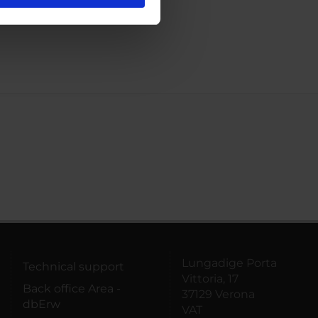
l media e per analizzare il
ostri partner che si occupano
azioni che hai fornito loro o
Lungadige Porta
Technical support
Vittoria, 17
Back office Area -
37129 Verona
dbErw
VAT