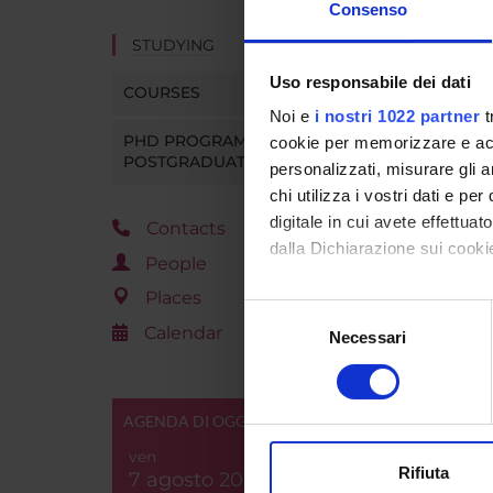
Consenso
STUDYING
Uso responsabile dei dati
COURSES
Noi e
i nostri 1022 partner
t
PHD PROGRAMMES AND
cookie per memorizzare e acce
POSTGRADUATE TRAINING
personalizzati, misurare gli an
chi utilizza i vostri dati e pe
digitale in cui avete effettua
Contacts
dalla Dichiarazione sui cookie
People
Places
Con il tuo consenso, vorrem
Selezione
Calendar
raccogliere informazi
Necessari
del
Identificare il tuo di
consenso
digitali).
Approfondisci come vengono el
AGENDA DI OGGI
modificare o ritirare il tuo 
ven
Rifiuta
7 agosto 2026