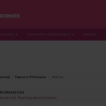
EACHING
COMMUNITY ENGAGEMENT
PEOPLE
unning)
Degree in Philosophy
Notices
INFORMATION
ional unit: Teaching administration