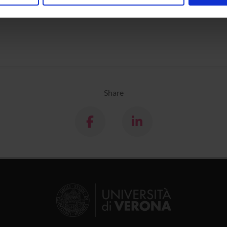
nalizzare contenuti ed annunci, per fornire funzionalità dei socia
inoltre informazioni sul modo in cui utilizzi il nostro sito con i n
icità e social media, i quali potrebbero combinarle con altre inform
lizzo dei loro servizi.
Share