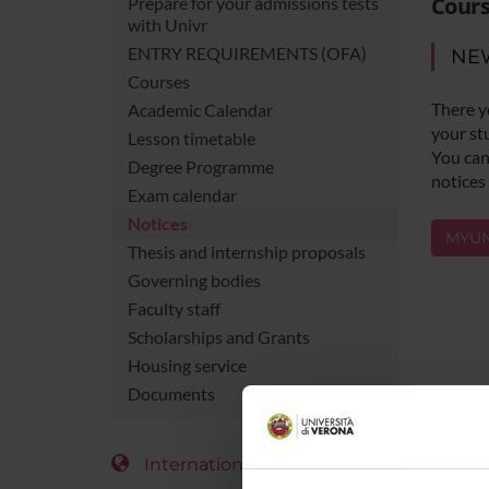
Cours
Prepare for your admissions tests
with Univr
ENTRY REQUIREMENTS (OFA)
NE
Courses
There y
Academic Calendar
your st
Lesson timetable
You can 
Degree Programme
notices
Exam calendar
Notices
MYUN
Thesis and internship proposals
Governing bodies
Faculty staff
Scholarships and Grants
Housing service
Documents
International Students