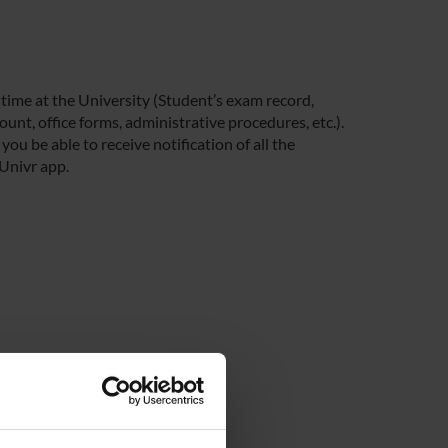
 time at the University (Student’s exam record,
unt, office forms, administrative procedures, etc.).
you be able to receive notification of all the
 Univr app.