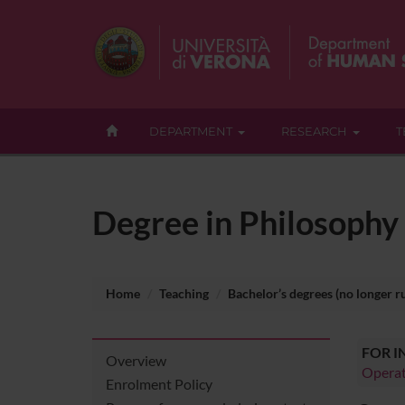
DEPARTMENT
RESEARCH
T
Degree in Philosophy
Home
Teaching
Bachelor’s degrees (no longer r
FOR 
Overview
Operat
Enrolment Policy