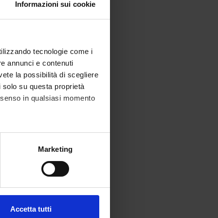
Informazioni sui cookie
utilizzando tecnologie come i
re annunci e contenuti
vete la possibilità di scegliere
li solo su questa proprietà
consenso in qualsiasi momento
alche metro,
Marketing
e specifiche (impronte
ezione dettagli
. Puoi
Accetta tutti