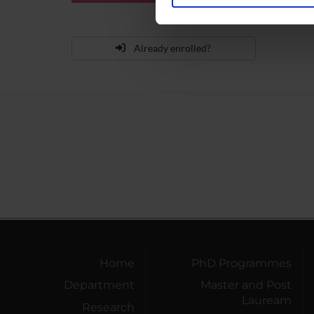
Utilizziamo i cookie per perso
nostro traffico. Condividiamo 
di analisi dei dati web, pubbl
Already enrolled?
che hanno raccolto dal tuo uti
Home
PhD Programmes
Department
Master and Post
Lauream
Research