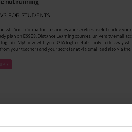
e not running
WS FOR STUDENTS
ou will find information, resources and services useful during your
udy plan on ESSE3, Distance Learning courses, university email acco
log into MyUnivr with your GIA login details: only in this way will 
 from your teachers and your secretariat via email and also via the
IVR