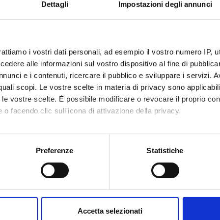
Dettagli
Impostazioni degli annunci
rattiamo i vostri dati personali, ad esempio il vostro numero IP, 
dere alle informazioni sul vostro dispositivo al fine di pubblica
nunci e i contenuti, ricercare il pubblico e sviluppare i servizi. A
r quali scopi. Le vostre scelte in materia di privacy sono applicabi
to le vostre scelte. È possibile modificare o revocare il proprio 
 o facendo clic sull'icona di attivazione della privacy.
mo anche:
oni sulla tua posizione geografica, con un'approssimazione di qu
Preferenze
Statistiche
spositivo, scansionandolo attivamente alla ricerca di caratteristich
aborati i tuoi dati personali e imposta le tue preferenze nella
s
consenso in qualsiasi momento dalla Dichiarazione sui cookie.
Accetta selezionati