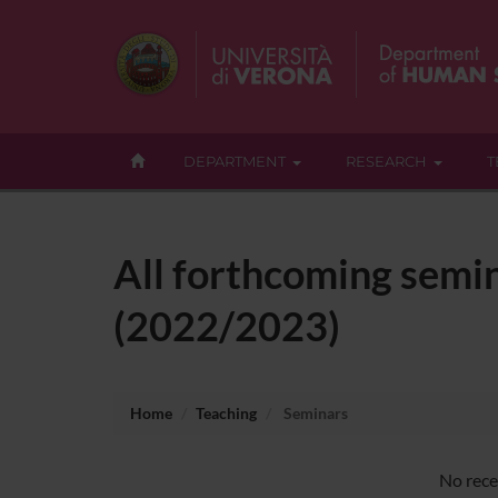
DEPARTMENT
RESEARCH
T
All forthcoming semin
(2022/2023)
Home
Teaching
Seminars
No rece