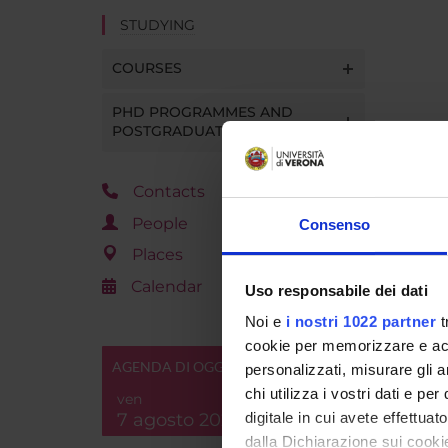
STUDYING
COURSES
PHD PROGRAMMES AND
POSTGRADUATE TRAINING
Contacts
People
Consenso
Places
Calendar
Uso responsabile dei dati
Noi e
i nostri 1022 partner
t
cookie per memorizzare e acce
AGENDA DI OGGI
personalizzati, misurare gli an
chi utilizza i vostri dati e pe
ven
7 agosto 2026
digitale in cui avete effettua
dalla Dichiarazione sui cookie