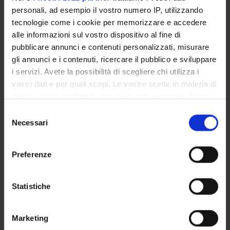
personali, ad esempio il vostro numero IP, utilizzando
Mauro Niero
tecnologie come i cookie per memorizzare e accedere
Cultore della materia
alle informazioni sul vostro dispositivo al fine di
pubblicare annunci e contenuti personalizzati, misurare
gli annunci e i contenuti, ricercare il pubblico e sviluppare
AREE DI RICERCA COINVOLTE DAL PROGETTO
i servizi. Avete la possibilità di scegliere chi utilizza i
vostri dati e per quali scopi. Le vostre scelte in materia di
Società inclusive e pratiche di cittadinanza
SOCIOLOGY
privacy sono applicabili solo su questa proprietà digitale
in cui avete effettuato le vostre scelte. È possibile
Selezione
modificare o revocare il proprio consenso in qualsiasi
Necessari
del
momento dalla Dichiarazione sui cookie o facendo clic
consenso
sull'icona di attivazione della privacy.
Preferenze
ATTIVITÀ
Con il tuo consenso, vorremmo anche:
AREE DI RICERCA
raccogliere informazioni sulla tua posizione
Statistiche
geografica, con un'approssimazione di qualche
GRUPPI DI RICERCA
metro,
Marketing
Identificare il tuo dispositivo, scansionandolo
DOTTORATI DI RICERCA