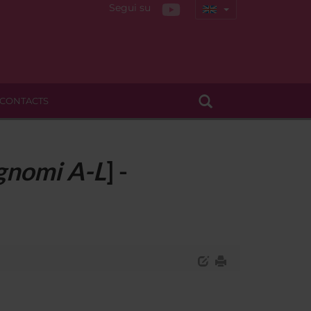
Segui su
CONTACTS
gnomi A-L
] -