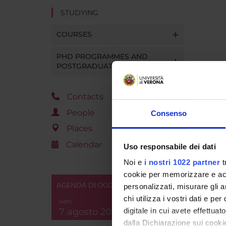
STUDYING
COURSES
PHD PROGRAMMES AND
POSTGRADUATE TRAINING
Contacts
People
Consenso
Places
Calendar
Uso responsabile dei dati
Noi e
i nostri 1022 partner
t
cookie per memorizzare e acce
AGENDA DI OGGI
personalizzati, misurare gli an
chi utilizza i vostri dati e pe
ven
7 agosto 2026
digitale in cui avete effettua
dalla Dichiarazione sui cookie