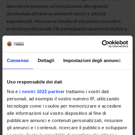
laboratorio propone un’introduzione allo sguardo
decoloniale attraverso momenti teorici e attività
esperienziali. Attraverso l’analisi di situazioni concrete e
pratiche professionali, i/le partecipanti saranno invitati/e a
rendere visibili le categorie implicite e a interrogare i
modelli culturali, i valori e le norme che orientano il lavoro
educativo. Il percorso vuole rappresentare un primo passo
verso una riflessione critica sul ruolo dei servizi educativi,
Consenso
Dettagli
Impostazioni degli annunci
In
evidenziando come strumenti e pratiche non siano neutrali,
ma espressione di specifici sistemi di sapere e di potere.
Uso responsabile dei dati
Noi e
i nostri 1022 partner
trattiamo i vostri dati
personali, ad esempio il vostro numero IP, utilizzando
TITOLO
FORMATO (LINGUA, DIMENSIONE, DATA PUBBLIC
tecnologie come i cookie per memorizzare e accedere
alle informazioni sul vostro dispositivo al fine di
Locandina
pdf (it, 567 KB, 15/04/26)
pubblicare annunci e contenuti personalizzati, misurare
gli annunci e i contenuti, ricercare il pubblico e sviluppare
i servizi. Avete la possibilità di scegliere chi utilizza i