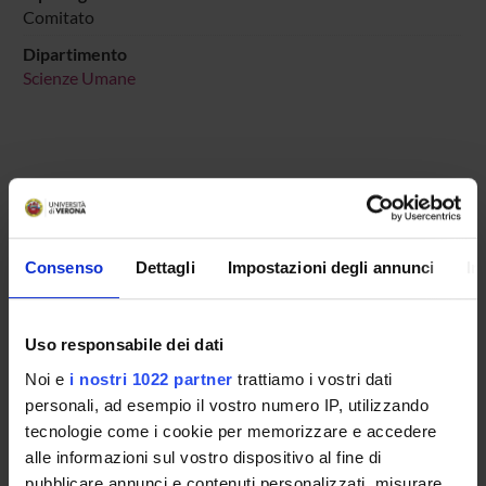
Comitato
Dipartimento
Scienze Umane
COMPONENTI
Consenso
Dettagli
Impostazioni degli annunci
In
Marija Gostimir
Riccardo Sartori
Uso responsabile dei dati
Noi e
i nostri 1022 partner
trattiamo i vostri dati
SEDUTE E VERBALI
personali, ad esempio il vostro numero IP, utilizzando
tecnologie come i cookie per memorizzare e accedere
alle informazioni sul vostro dispositivo al fine di
pubblicare annunci e contenuti personalizzati, misurare