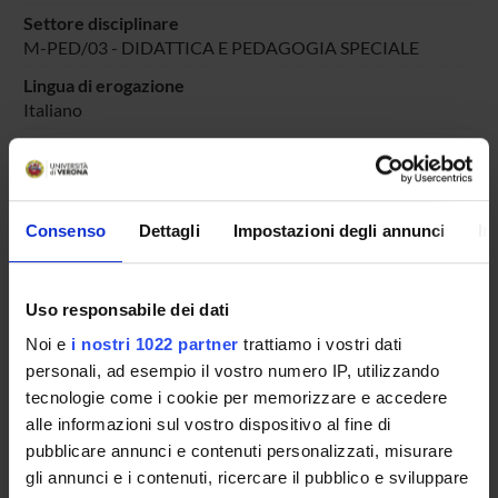
Settore disciplinare
M-PED/03 - DIDATTICA E PEDAGOGIA SPECIALE
Lingua di erogazione
Italiano
Periodo
DIDATTICA SOSTEGNO
dal 25-ott-2025 al 30-giu-2025.
Avvisi relativi al corso
Consenso
Dettagli
Impostazioni degli annunci
In
Seminari relativi al corso
Uso responsabile dei dati
ORARIO LEZIONI
Noi e
i nostri 1022 partner
trattiamo i vostri dati
Vai all'orario delle lezioni
personali, ad esempio il vostro numero IP, utilizzando
tecnologie come i cookie per memorizzare e accedere
alle informazioni sul vostro dispositivo al fine di
pubblicare annunci e contenuti personalizzati, misurare
gli annunci e i contenuti, ricercare il pubblico e sviluppare
Presentazione