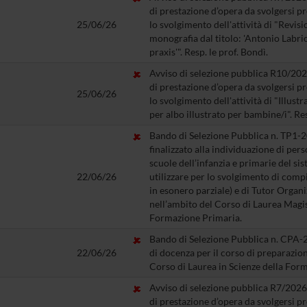
di prestazione d’opera da svolgersi 
25/06/26
lo svolgimento dell'attività di "Revisi
monografia dal titolo: 'Antonio Labriol
praxis'". Resp. le prof. Bondì.
Avviso di selezione pubblica R10/2026
di prestazione d’opera da svolgersi 
25/06/26
lo svolgimento dell'attività di "Illus
per albo illustrato per bambine/i". Res
Bando di Selezione Pubblica n. TP1-20
finalizzato alla individuazione di per
scuole dell’infanzia e primarie del si
22/06/26
utilizzare per lo svolgimento di comp
in esonero parziale) e di Tutor Organi
nell’ambito del Corso di Laurea Magis
Formazione Primaria.
Bando di Selezione Pubblica n. CPA-2
22/06/26
di docenza per il corso di preparazio
Corso di Laurea in Scienze della For
Avviso di selezione pubblica R7/2026 
di prestazione d’opera da svolgersi 