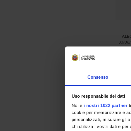
ALB
30/06
ALB
Consenso
30/06
Uso responsabile dei dati
ALB
22/06
Noi e
i nostri 1022 partner
t
cookie per memorizzare e acce
personalizzati, misurare gli an
chi utilizza i vostri dati e pe