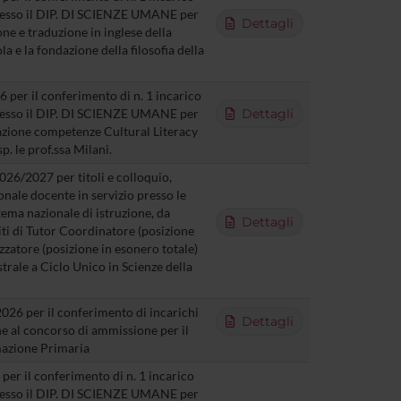
presso il DIP. DI SCIENZE UMANE per
Dettagli
one e traduzione in inglese della
a e la fondazione della filosofia della
 per il conferimento di n. 1 incarico
presso il DIP. DI SCIENZE UMANE per
Dettagli
trazione competenze Cultural Literacy
p. le prof.ssa Milani.
26/2027 per titoli e colloquio,
sonale docente in servizio presso le
stema nazionale di istruzione, da
Dettagli
iti di Tutor Coordinatore (posizione
zzatore (posizione in esonero totale)
trale a Ciclo Unico in Scienze della
026 per il conferimento di incarichi
Dettagli
ne al concorso di ammissione per il
mazione Primaria
per il conferimento di n. 1 incarico
presso il DIP. DI SCIENZE UMANE per