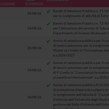
ICAZIONE
SCADENZA
Bando di Selezione Pubblica n. T1-SU
24/08/26
per lo svolgimento di attività di Tuto
Bando di Selezione Pubblica n. T2-SU
24/08/26
per l’attivazione del servizio di Tuto
Dipartimento di Scienze Umane per l
Avviso di selezione pubblica per il co
di lavoro autonomo per lo svolgimento 
20/08/26
Master di I livello in “Formazione alla
a.a.2026/2027
Avviso di selezione pubblica per il c
di lavoro autonomo per lo svolgimento 
19/08/26
di I° Livello in “Consulenza formativa 
prospettiva internazionale” a.a.2026
Avviso di selezione pubblica R14/2026
di prestazione d'opera da svolgersi 
lo svolgimento dell'attività di "Coo
18/08/26
d’infanzia dell’Università degli Studi
gestione del Nido d’infanzia dell’Unive