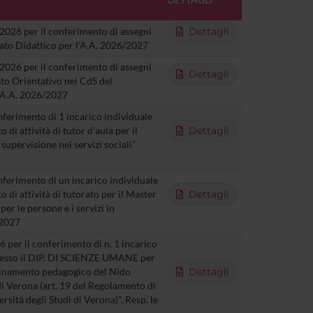
2026 per il conferimento di assegni
Dettagli
rato Didattico per l’A.A. 2026/2027
2026 per il conferimento di assegni
Dettagli
rato Orientativo nei CdS del
’A.A. 2026/2027
nferimento di 1 incarico individuale
di attività di tutor d’aula per il
Dettagli
 supervisione nei servizi sociali”
onferimento di un incarico individuale
di attività di tutorato per il Master
Dettagli
per le persone e i servizi in
/2027
 per il conferimento di n. 1 incarico
presso il DIP. DI SCIENZE UMANE per
rdinamento pedagogico del Nido
Dettagli
 di Verona (art. 19 del Regolamento di
rsità degli Studi di Verona)". Resp. le