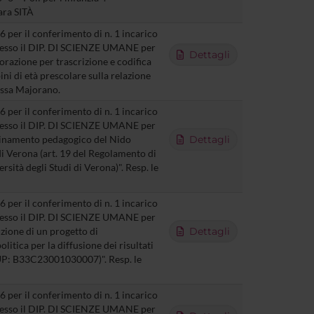
ara SITÀ
 per il conferimento di n. 1 incarico
presso il DIP. DI SCIENZE UMANE per
Dettagli
borazione per trascrizione e codifica
ni di età prescolare sulla relazione
f.ssa Majorano.
 per il conferimento di n. 1 incarico
presso il DIP. DI SCIENZE UMANE per
rdinamento pedagogico del Nido
Dettagli
 di Verona (art. 19 del Regolamento di
rsità degli Studi di Verona)". Resp. le
 per il conferimento di n. 1 incarico
presso il DIP. DI SCIENZE UMANE per
uzione di un progetto di
Dettagli
litica per la diffusione dei risultati
CUP: B33C23001030007)". Resp. le
 per il conferimento di n. 1 incarico
presso il DIP. DI SCIENZE UMANE per