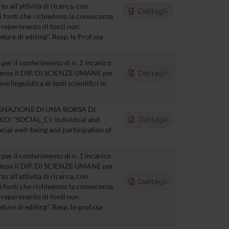
o all’attività di ricerca, con
Dettagli
i fonti che richiedono la conoscenza
, reperimento di fonti non
ure di editing". Resp. le Prof.ssa
per il conferimento di n. 1 incarico
presso il DIP. DI SCIENZE UMANE per
Dettagli
e linguistica di testi scientifici in
GNAZIONE DI UNA BORSA DI
: “SOCIAL_CI: Individual and
Dettagli
cial well-being and participation of
per il conferimento di n. 1 incarico
presso il DIP. DI SCIENZE UMANE per
o all’attività di ricerca, con
Dettagli
i fonti che richiedono la conoscenza
, reperimento di fonti non
ure di editing". Resp. le prof.ssa