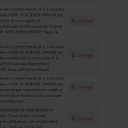
 per il conferimento di n. 1 incarico
presso il DIP. DI SCIENZE UMANE per
uzione di un progetto di
Dettagli
litica per la diffusione dei risultati
CUP: B33C23001030007)". Resp. le
 per il conferimento di n. 1 incarico
presso il DIP. DI SCIENZE UMANE per
Dettagli
ta e analisi dati di ricerca per R-A,
ne Professionale Alberghiero
N)". Resp. le Prof.ssa Milani.
 per il conferimento di n. 1 incarico
presso il DIP. DI SCIENZE UMANE per
Dettagli
borazione per trascrizione e codifica
ni di età prescolare sulla relazione
f.ssa Majorano.
GNAZIONE DI UNA BORSA DI
“Costruire lo “zerosei”.
Dettagli
ettualità pilota nell’ambito della
–6 – Poli per l’infanzia””.