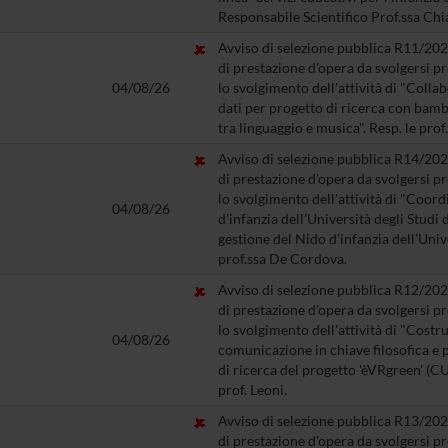
Responsabile Scientifico Prof.ssa Chi
Avviso di selezione pubblica R11/2026
di prestazione d'opera da svolgersi 
04/08/26
lo svolgimento dell'attività di "Colla
dati per progetto di ricerca con bambi
tra linguaggio e musica". Resp. le pro
Avviso di selezione pubblica R14/2026
di prestazione d'opera da svolgersi 
lo svolgimento dell'attività di "Coo
04/08/26
d’infanzia dell’Università degli Studi
gestione del Nido d’infanzia dell’Unive
prof.ssa De Cordova.
Avviso di selezione pubblica R12/2026
di prestazione d'opera da svolgersi 
lo svolgimento dell'attività di "Costr
04/08/26
comunicazione in chiave filosofica e po
di ricerca del progetto 'èVRgreen' (
prof. Leoni.
Avviso di selezione pubblica R13/2026
di prestazione d'opera da svolgersi 