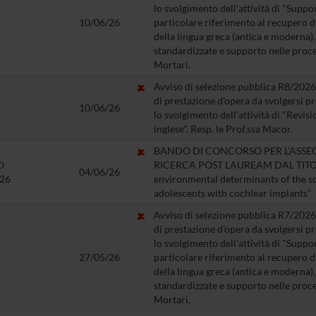
lo svolgimento dell'attività di "Support
10/06/26
particolare riferimento al recupero d
della lingua greca (antica e moderna)
standardizzate e supporto nelle proced
Mortari.
Avviso di selezione pubblica R8/2026 
di prestazione d’opera da svolgersi 
10/06/26
lo svolgimento dell'attività di "Revision
inglese". Resp. le Prof.ssa Macor.
BANDO DI CONCORSO PER L’ASSE
O
RICERCA POST LAUREAM DAL TITOLO
04/06/26
/26
environmental determinants of the so
adolescents with cochlear implants”
Avviso di selezione pubblica R7/2026 
di prestazione d’opera da svolgersi 
lo svolgimento dell'attività di "Support
27/05/26
particolare riferimento al recupero d
della lingua greca (antica e moderna)
standardizzate e supporto nelle proced
Mortari.