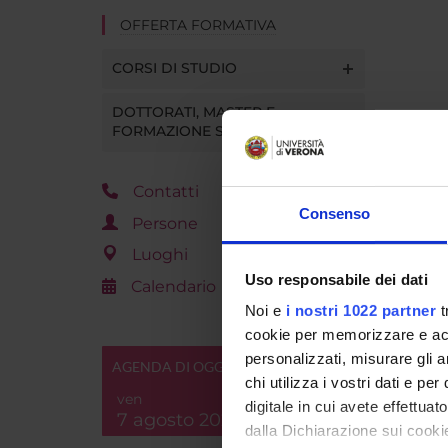
OFFERTA FORMATIVA
CORSI DI STUDIO
DOTTORATI, MASTER E
FORMAZIONE SUPERIORE
Contatti
Consenso
Persone
Luoghi
Uso responsabile dei dati
Calendario
Noi e
i nostri 1022 partner
t
cookie per memorizzare e acce
personalizzati, misurare gli an
AGENDA DI OGGI
chi utilizza i vostri dati e pe
ven
digitale in cui avete effettua
7 agosto 2026
dalla Dichiarazione sui cookie